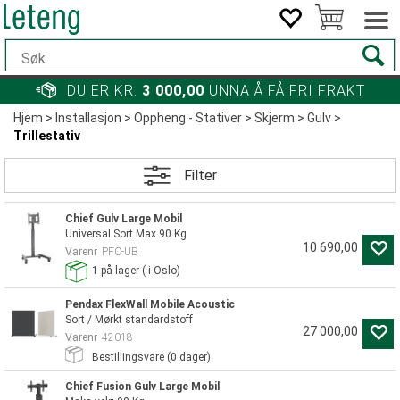
DU ER KR.
3 000,00
UNNA Å FÅ FRI FRAKT
Hjem
>
Installasjon
>
Oppheng - Stativer
>
Skjerm
>
Gulv
>
Trillestativ
Filter
Chief Gulv Large Mobil
Universal Sort Max 90 Kg
10 690,00
Varenr
PFC-UB
1
på lager
(
i Oslo)
Pendax FlexWall Mobile Acoustic
Sort / Mørkt standardstoff
27 000,00
Varenr
42018
Bestillingsvare (
0
dager)
Chief Fusion Gulv Large Mobil