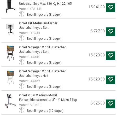
Universal Sort Max 136 Kg H:122-165
15 041,00
Varenr
XPA1UB
Bestillingsvare (
8
dager)
Chief Fit Mobil Justerbar
Justerbar høyde Sort
6 727,00
Varenr
RFCUB
Bestillingsvare (
8
dager)
Chief Voyager Mobil Justerbar
Justerbar høyde Sort
15 623,00
Varenr
LSCUB
Bestillingsvare (
8
dager)
Chief Voyager Mobil Justerbar
Justerbar høyde Hvit
15 623,00
Varenr
LSCUW
Bestillingsvare (
8
dager)
Chief Gulv Medium Mobil
For confidence monitor 3" - 4" Maks 56kg
6 025,00
Varenr
MFMUB
Bestillingsvare (
10
dager)