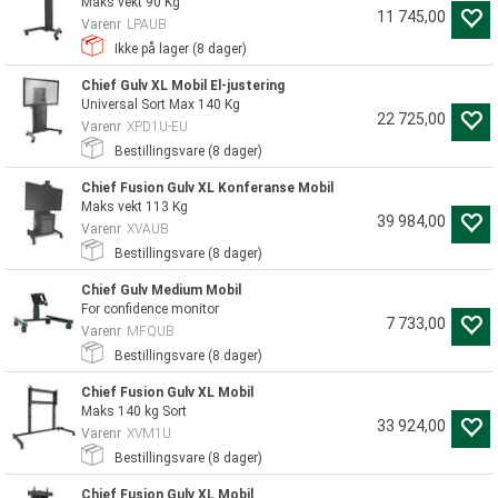
Maks vekt 90 Kg
11 745,00
Varenr
LPAUB
Ikke på lager (
8
dager)
Chief Gulv XL Mobil El-justering
Universal Sort Max 140 Kg
22 725,00
Varenr
XPD1U-EU
Bestillingsvare (
8
dager)
Chief Fusion Gulv XL Konferanse Mobil
Maks vekt 113 Kg
39 984,00
Varenr
XVAUB
Bestillingsvare (
8
dager)
Chief Gulv Medium Mobil
For confidence monitor
7 733,00
Varenr
MFQUB
Bestillingsvare (
8
dager)
Chief Fusion Gulv XL Mobil
Maks 140 kg Sort
33 924,00
Varenr
XVM1U
Bestillingsvare (
8
dager)
Chief Fusion Gulv XL Mobil