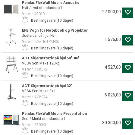
Pendax FlexWall Mobile Acoustic
Hvit / Lyst standardstoff
27 000,00
Varenr
42019
Bestillingsvare (
10
dager)
EFB Vogn for Notebook og Projektor
Justerbar på hjul Hvit
1 576,00
Varenr
ICA-TB-TPM-06
Bestillingsvare (
10
dager)
ACT Skjermstativ på hjul 50"-86"
VESA Sort Maks 120kg
4 527,00
Varenr
AC8372
Bestillingsvare (
10
dager)
ACT Skjermstativ på hjul 32"
VESA Sort Maks 8kg
6 026,00
Varenr
AC8374
Bestillingsvare (
10
dager)
Pendax FlexWall Mobile Presentation
Sort / Mørkt standardstoff
30 300,00
Varenr
4200-0
Bestillingsvare (
10
dager)