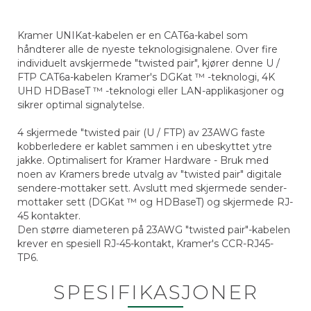
Kramer UNIKat-kabelen er en CAT6a-kabel som
håndterer alle de nyeste teknologisignalene. Over fire
individuelt avskjermede "twisted pair", kjører denne U /
FTP CAT6a-kabelen Kramer's DGKat ™ -teknologi, 4K
UHD HDBaseT ™ -teknologi eller LAN-applikasjoner og
sikrer optimal signalytelse.
4 skjermede "twisted pair (U / FTP) av 23AWG faste
kobberledere er kablet sammen i en ubeskyttet ytre
jakke. Optimalisert for Kramer Hardware - Bruk med
noen av Kramers brede utvalg av "twisted pair" digitale
sendere-mottaker sett. Avslutt med skjermede sender-
mottaker sett (DGKat ™ og HDBaseT) og skjermede RJ-
45 kontakter.
Den større diameteren på 23AWG "twisted pair"-kabelen
krever en spesiell RJ-45-kontakt, Kramer's CCR-RJ45-
TP6.
SPESIFIKASJONER