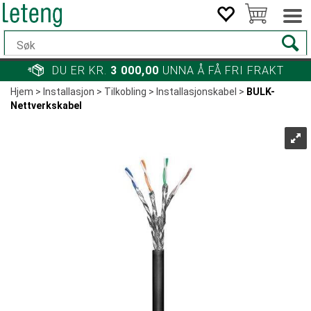
DU ER KR.
3 000,00
UNNA Å FÅ FRI FRAKT
Hjem
>
Installasjon
>
Tilkobling
>
Installasjonskabel
>
BULK-
Nettverkskabel