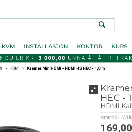
KVM
INSTALLASJON
KONTOR
KURS
DU ER KR.
3 000,00
UNNA Å FÅ FRI FRA
I
>
HDMI
>
Kramer MiniHDMI - HDMI HS HEC - 1,8 m
Kramer
HEC - 
HDMI Kab
Varenr:
C-HM/HM
169,0