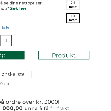
 å se dine nettopriser.
0,9
meter
enda?
Søk her
.
1,8
meter
 liste
+
øp
Produkt
 ønskeliste
 Oslo)
på ordre over kr. 3000!
3 000,00
unna å få fri frakt