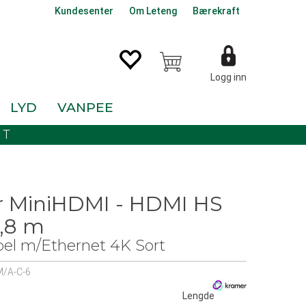
Kundesenter
Om Leteng
Bærekraft
Logg inn
LYD
VANPEE
KT
 MiniHDMI - HDMI HS
1,8 m
el m/Ethernet 4K Sort
/A-C-6
0
Lengde