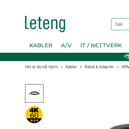
KABLER
A/V
IT / NETTVERK
Her er du nå:
Hjem
>
Kabler
>
Kabel & Adapter
>
HDM