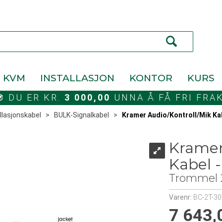
KVM
INSTALLASJON
KONTOR
KURS
DU ER KR.
3 000,00
UNNA Å FÅ FRI FRA
llasjonskabel
>
BULK-Signalkabel
>
Kramer Audio/Kontroll/Mik Kab
Kramer
Kabel -
Trommel 
Varenr:
BC-2T-3
7 643,