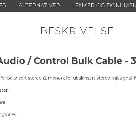
ER
ALTERNATIVER
LENKER OG DOKUME
BESKRIVELSE
udio / Control Bulk Cable -
r balansert stereo (2 mono) eller ubalansert stereo linjesignal. 
ter.
re.
ngsrate.