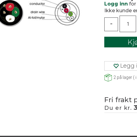
Logg inn
for
Ikke kunde 
-
Kj
Legg i
2
på lager
(
i
Fri frakt 
Du er kr.