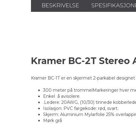
BESKRIVELSE
SPESIFIKASJON
Kramer BC-2T Stereo A
Kramer BC-1T er en skjermet 2-parkabel designet fo
300 meter på trommelMarkeringer hver me
Enkel å avisolere.
.Ledere: 20AWG, (10/30) tinnede kobberlede
Isolasjon: PVC fargekode: rød, svart.
Skjerm: Aluminium Mylarfolie 25% overlappi
Mørk grå