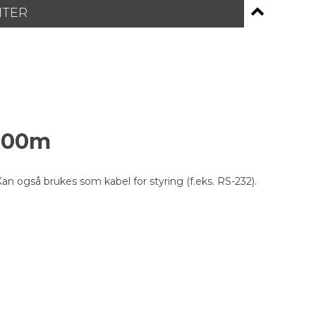
NTER
 300m
Kan også brukes som kabel for styring (f.eks. RS-232).