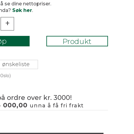
 å se dine nettopriser.
enda?
Søk her
.
+
øp
Produkt
 ønskeliste
 Oslo)
på ordre over kr. 3000!
3 000,00
unna å få fri frakt