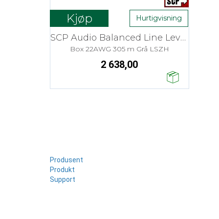
Kjøp
Hurtigvisning
SCP Audio Balanced Line Level - 1 Par
Box 22AWG 305 m Grå LSZH
2 638,00
Produsent
Produkt
Support