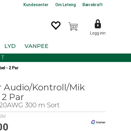
Kundesenter
Om Leteng
Bærekraft
Logg inn
LYD
VANPEE
KT
el - 2 Par
 Audio/Kontroll/Mik
 2 Par
20AWG 300 m Sort
00M
00