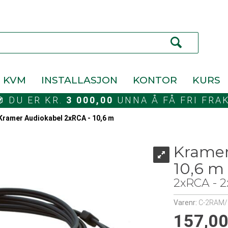
KVM
INSTALLASJON
KONTOR
KURS
DU ER KR.
3 000,00
UNNA Å FÅ FRI FRA
Kramer Audiokabel 2xRCA - 10,6 m
Kramer
10,6 m
2xRCA - 
Varenr:
C-2RAM/
157,0