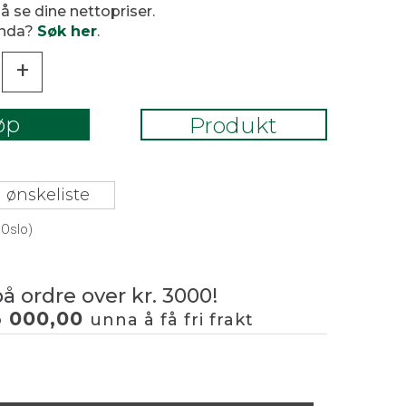
 å se dine nettopriser.
enda?
Søk her
.
+
øp
Produkt
 ønskeliste
 Oslo)
på ordre over kr. 3000!
3 000,00
unna å få fri frakt