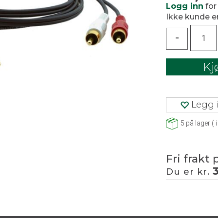
Logg inn
for
Ikke kunde 
-
Kj
Legg i
5
på lager
(
i
Fri frakt 
Du er kr.