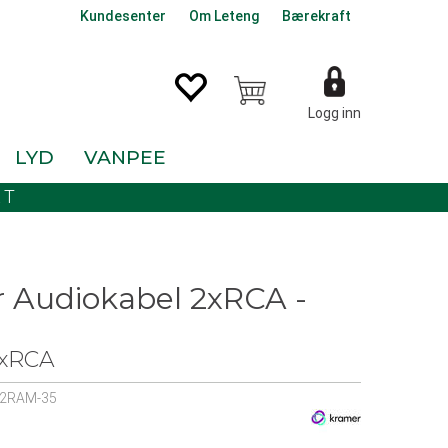
Kundesenter
Om Leteng
Bærekraft
Logg inn
LYD
VANPEE
KT
 Audiokabel 2xRCA -
2xRCA
2RAM-35
0