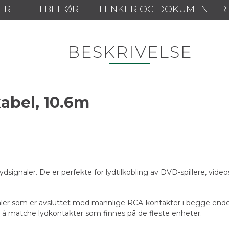
ER
TILBEHØR
LENKER OG DOKUMENTER
BESKRIVELSE
abel, 10.6m
dsignaler. De er perfekte for lydtilkobling av DVD-spillere, vide
naler som er avsluttet med mannlige RCA-kontakter i begge ende
r å matche lydkontakter som finnes på de fleste enheter.