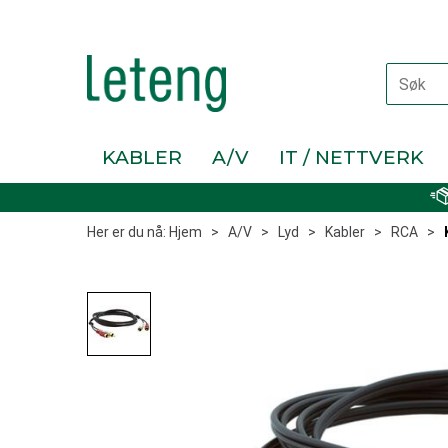
KABLER
A/V
IT / NETTVERK
Her er du nå:
Hjem
>
A/V
>
Lyd
>
Kabler
>
RCA
>