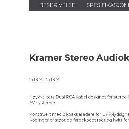
BESKRIVELSE
SPESIFIKASJON
Kramer Stereo Audiok
2xRCA - 2xRCA
Høykvalitets Dual RCA-kabel designet for stereo ly
AV-systemer.
Konstruert med 2 koaksialledere for L / R-lydsig
Koblinger er støpt og fargekodet rødt og hvitt fo