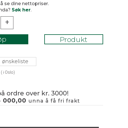
 å se dine nettopriser.
enda?
Søk her
.
+
øp
Produkt
 ønskeliste
(
i Oslo)
på ordre over kr. 3000!
3 000,00
unna å få fri frakt