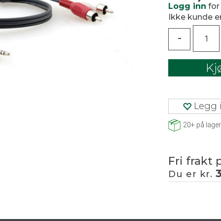
Logg inn
for
Ikke kunde 
-
Kj
Legg i
20+
på lager
Fri frakt 
Du er kr.