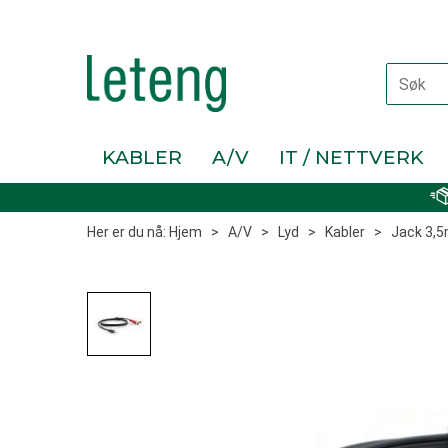
KABLER
A/V
IT / NETTVERK
Her er du nå:
Hjem
>
A/V
>
Lyd
>
Kabler
>
Jack 3,