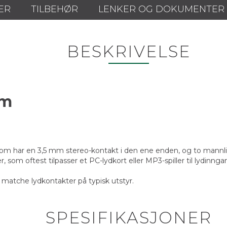
ER
TILBEHØR
LENKER OG DOKUMENTER
BESKRIVELSE
3m
om har en 3,5 mm stereo-kontakt i den ene enden, og to mannli
om oftest tilpasser et PC-lydkort eller MP3-spiller til lydinngan
 matche lydkontakter på typisk utstyr.
SPESIFIKASJONER