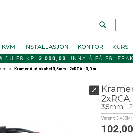
KVM
INSTALLASJON
KONTOR
KURS
DU ER KR.
3 000,00
UNNA Å FÅ FRI FRA
5mm
>
Kramer Audiokabel 3,5mm - 2xRCA - 3,0 m
Kramer
2xRCA 
3,5mm - 
Varenr:
C-A35M/
102,0