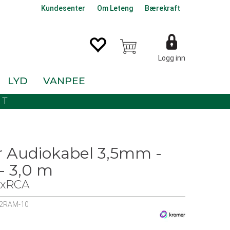
Kundesenter
Om Leteng
Bærekraft
Logg inn
LYD
VANPEE
KT
 Audiokabel 3,5mm -
- 3,0 m
2xRCA
2RAM-10
0