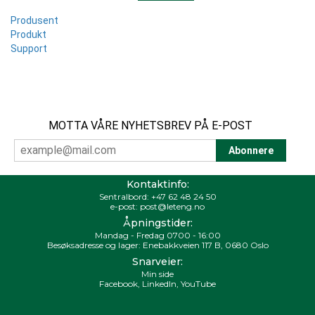
Produsent
Produkt
Support
MOTTA VÅRE NYHETSBREV PÅ E-POST
Kontaktinfo:
Sentralbord:
+47 62 48 24 50
e-post:
post@leteng.no
Åpningstider:
Mandag - Fredag 0700 - 16:00
Besøksadresse og lager: Enebakkveien 117 B, 0680 Oslo
Snarveier:
Min side
Facebook
,
LinkedIn
,
YouTube