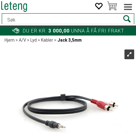
DU ER KR.
3 000,00
UNNA Å FÅ FRI FRAKT
Hjem
>
A/V
>
Lyd
>
Kabler
>
Jack 3,5mm