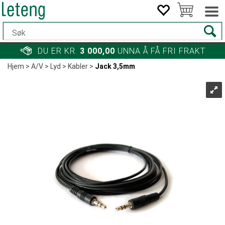
DU ER KR.
3 000,00
UNNA Å FÅ FRI FRAKT
Hjem
>
A/V
>
Lyd
>
Kabler
>
Jack 3,5mm