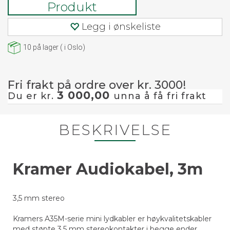
Produkt
Legg i ønskeliste
10
på lager
(
i Oslo)
Fri frakt på ordre over kr. 3000!
3 000,00
Du er kr.
unna å få fri frakt
BESKRIVELSE
Kramer Audiokabel, 3m
3,5 mm stereo
Kramers A35M-serie mini lydkabler er høykvalitetskabler
med støpte 3,5 mm stereokontakter i begge ender.