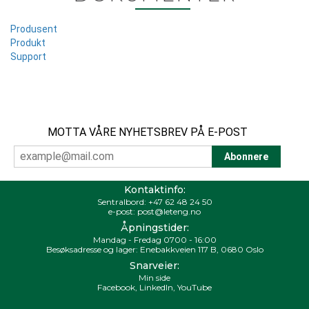
Produsent
Produkt
Support
MOTTA VÅRE NYHETSBREV PÅ E-POST
Kontaktinfo:
Sentralbord:
+47 62 48 24 50
e-post:
post@leteng.no
Åpningstider:
Mandag - Fredag 0700 - 16:00
Besøksadresse og lager: Enebakkveien 117 B, 0680 Oslo
Snarveier:
Min side
Facebook
,
LinkedIn
,
YouTube