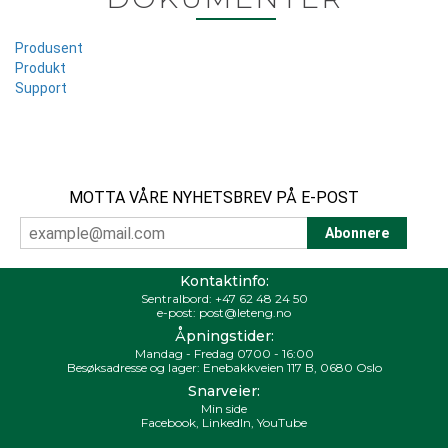
Produsent
Produkt
Support
MOTTA VÅRE NYHETSBREV PÅ E-POST
Kontaktinfo:
Sentralbord:
+47 62 48 24 50
e-post:
post@leteng.no
Åpningstider:
Mandag - Fredag 0700 - 16:00
Besøksadresse og lager: Enebakkveien 117 B, 0680 Oslo
Snarveier:
Min side
Facebook
,
LinkedIn
,
YouTube