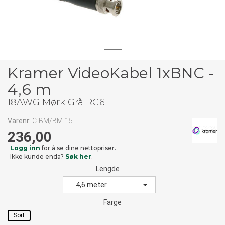
Kramer VideoKabel 1xBNC -
4,6 m
18AWG Mørk Grå RG6
Varenr:
C-BM/BM-15
236,00
Logg inn
for å se dine nettopriser.
Ikke kunde enda?
Søk her
.
Lengde
4,6 meter
Farge
Sort