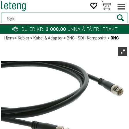
DU ER KR.
3 000,00
UNNA Å FÅ FRI FRAKT
Hjem
>
Kabler
>
Kabel & Adapter
>
BNC - SDI - Kompositt
>
BNC