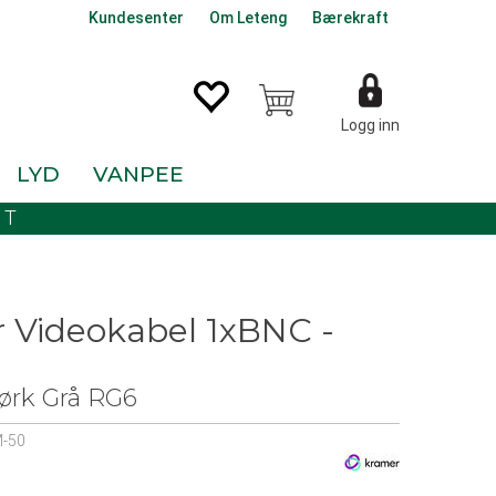
Kundesenter
Om Leteng
Bærekraft
Logg inn
LYD
VANPEE
KT
 Videokabel 1xBNC -
rk Grå RG6
-50
0