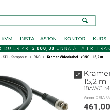
KVM
INSTALLASJON
KONTOR
KURS
DU ER KR.
3 000,00
UNNA Å FÅ FRI FRA
 - SDI - Kompositt
>
BNC
>
Kramer Videokabel 1xBNC - 15,2 m
Kramer
15,2 m
18AWG Mø
Varenr:
C-BM/BM
461,0