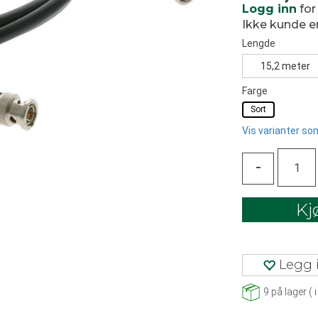
Logg inn
for
Ikke kunde 
Lengde
15,2 meter
Farge
Sort
Vis varianter som
-
Kj
Legg i
9
på lager
(
i