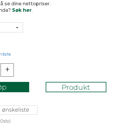
 å se dine nettopriser.
enda?
Søk her
.
 liste
+
øp
Produkt
 ønskeliste
 Oslo)