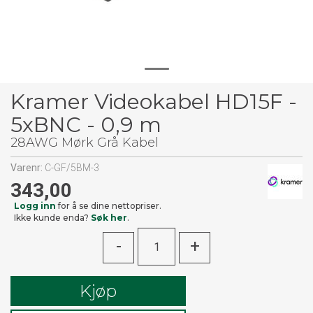
Kramer Videokabel HD15F -
5xBNC - 0,9 m
28AWG Mørk Grå Kabel
Varenr:
C-GF/5BM-3
343,00
Logg inn
for å se dine nettopriser.
Ikke kunde enda?
Søk her
.
-
+
Kjøp