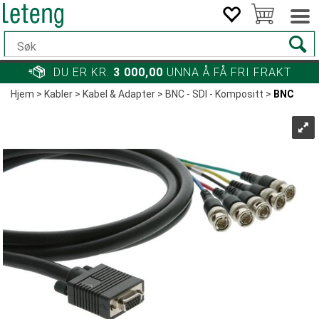
DU ER KR.
3 000,00
UNNA Å FÅ FRI FRAKT
Hjem
>
Kabler
>
Kabel & Adapter
>
BNC - SDI - Kompositt
>
BNC