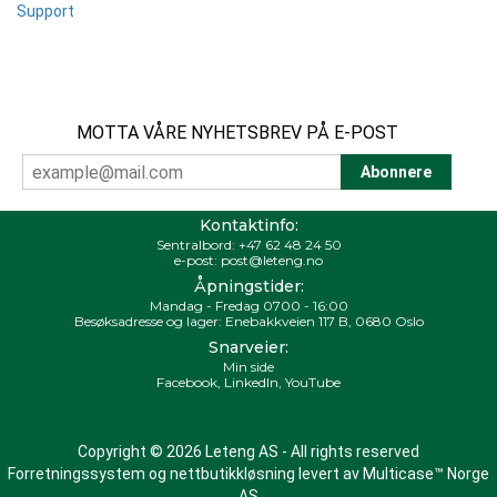
Support
MOTTA VÅRE NYHETSBREV PÅ E-POST
Kontaktinfo:
Sentralbord:
+47 62 48 24 50
e-post:
post@leteng.no
Åpningstider:
Mandag - Fredag 0700 - 16:00
Besøksadresse og lager: Enebakkveien 117 B, 0680 Oslo
Snarveier:
Min side
Facebook
,
LinkedIn
,
YouTube
Copyright © 2026 Leteng AS - All rights reserved
Forretningssystem
og
nettbutikkløsning
levert av
Multicase™ Norge
AS