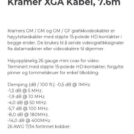
Kramer XGA Kabel, 7.6m
Kramers GM / GM og GM / GF grafikkvideokabler er
høyytelseskabler med støpte 15-polede HD-kontakter i
begge ender. De brukes til å sende videografikksignaler
fra datamaskiner eller videoskalere til skjermer.
Høyoppløselig 26 gauge mini coax for video.
Terminert med støpte 15-polede HD-kontakter, forgylte
pinner og tommelskruer for enkel tilkobling.
Demping (dB / 100 ft.): -0,5 dB @ 1MHz.
-1,3 dB @ 5 MHz.
-1,9 dB @ 10 MHz.
-4,0 dB @ 50 MHz.
-5,7 dB @ 100 MHz.
-8,0 dB @ 180MHz.
-14,0 dB @ 400MHz.
26 AWG 7/34 fortinnet kobber.