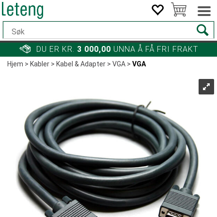
DU ER KR.
3 000,00
UNNA Å FÅ FRI FRAKT
Hjem
>
Kabler
>
Kabel & Adapter
>
VGA
>
VGA