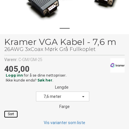
Kramer VGA Kabel - 7,6 m
26AWG 3xCoax Mørk Grå Fullkoplet
Varenr:
C-GM/GM-25
405,00
Logg inn
for å se dine nettopriser.
Ikke kunde enda?
Søk her
.
Lengde
7,6 meter
Farge
Sort
Vis varianter som liste