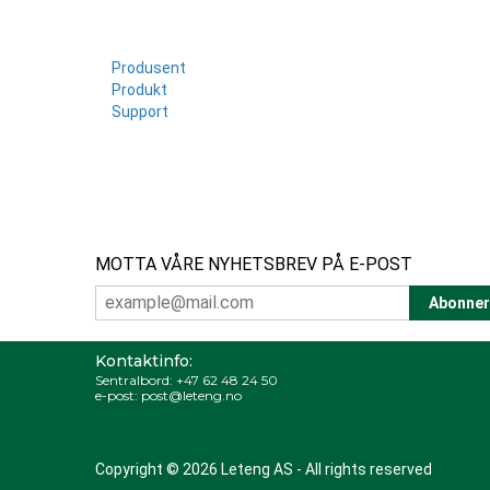
Produsent
Produkt
Support
MOTTA VÅRE NYHETSBREV PÅ E-POST
Kontaktinfo:
Sentralbord:
+47 62 48 24 50
e-post:
post@leteng.no
Copyright © 2026 Leteng AS - All rights reserved