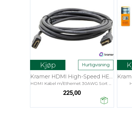
Kjøp
K
Hurtigvisning
Kramer HDMI High-Speed HEC - 1,8 m Flex
HDMI Kabel m/Ethernet 30AWG Sort 4K
H
225,00