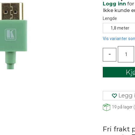
Logg inn
for
Ikke kunde 
Lengde
1,8 meter
Vis varianter som
-
Kj
Legg i
19
på lager
(
Fri frakt 