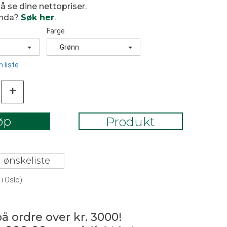
 å se dine nettopriser.
enda?
Søk her
.
Farge
Grønn
 liste
+
øp
Produkt
 ønskeliste
i Oslo)
på ordre over kr. 3000!