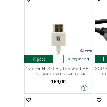
Kjøp
K
Hurtigvisning
Kramer HDMI High-Speed HEC - 1,8 m Pico
HDMI Kabel m/Ethernet Hvit 4K
HD
169,00