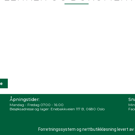
Åpningstider:
Sna
Mandag - Fredag 0700 - 16:00
Min
Besøksadresse og lager: Enebakkveien 117 B, 0680 Oslo
Fac
Forretningssystem
og
nettbutikkløsning
levert av