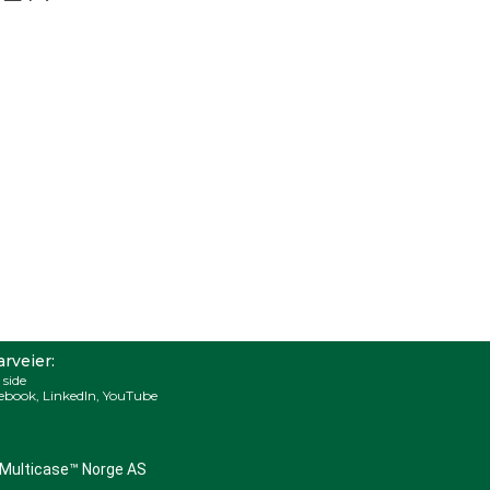
rveier:
 side
ebook
,
LinkedIn
,
YouTube
Multicase™ Norge AS