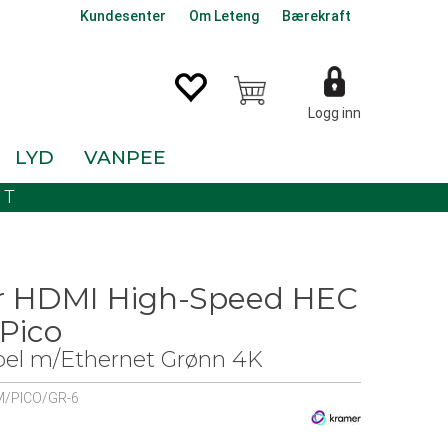
Kundesenter
Om Leteng
Bærekraft
Logg inn
LYD
VANPEE
KT
r HDMI High-Speed HEC
 Pico
el m/Ethernet Grønn 4K
/PICO/GR-6
0