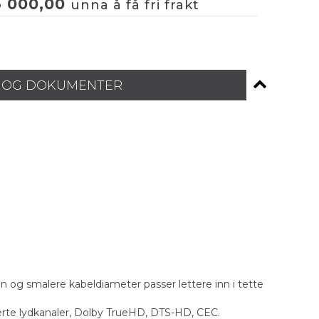
3 000,00
unna å få fri frakt
 OG DOKUMENTER
g smalere kabeldiameter passer lettere inn i tette
merte lydkanaler, Dolby TrueHD, DTS-HD, CEC.