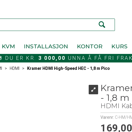
KVM
INSTALLASJON
KONTOR
KURS
DU ER KR.
3 000,00
UNNA Å FÅ FRI FRA
I
>
HDMI
>
Kramer HDMI High-Speed HEC - 1,8 m Pico
Krame
- 1,8 m
HDMI Kab
Varenr:
C-HM/HM
169,0