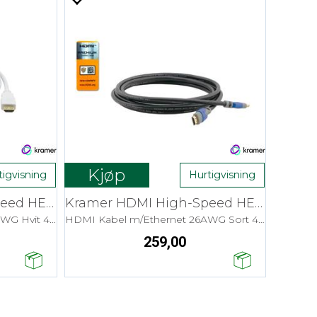
Kjøp
tigvisning
Hurtigvisning
Kramer HDMI High-Speed HEC - 1,8 m Flex
Kramer HDMI High-Speed HEC - 1,8 m
HDMI Kabel m/Ethernet 30AWG Hvit 4K
HDMI Kabel m/Ethernet 26AWG Sort 4K
259,00