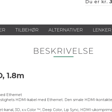
Du er kr.
ER
TILBEHØR
ALTERNATIVER
LENKER
BESKRIVELSE
, 1.8m
 med Ethernet
astighets HDMI-kabel med Ethernet. Den smale HDMI-kontakten o
net-kanal, 3D, x.v.Color ™, Deep Color, Lip Sync, HDMI-ukompri