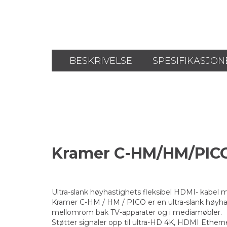
BESKRIVELSE
SPESIFIKASJON
Kramer C-HM/HM/PICO
Ultra-slank høyhastighets fleksibel HDMI- kabel
Kramer C-HM / HM / PICO er en ultra-slank høyh
mellomrom bak TV-apparater og i mediamøbler.
Støtter signaler opp til ultra-HD 4K, HDMI Ether