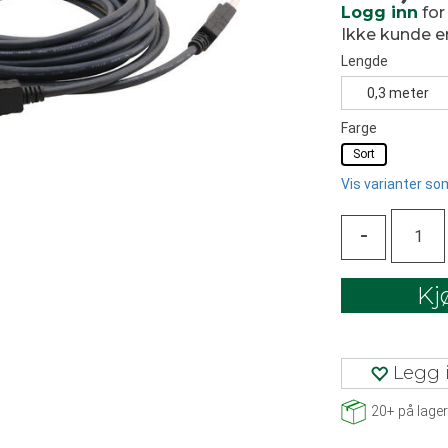
Logg inn
for
Ikke kunde 
Lengde
0,3 meter
Farge
Sort
Vis varianter som
-
Kj
Legg i
20+
på lager