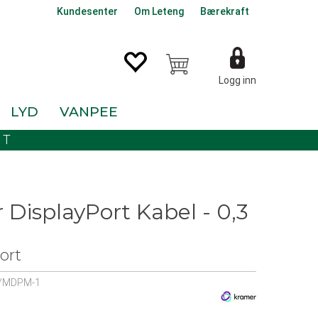
Kundesenter
Om Leteng
Bærekraft
Logg inn
LYD
VANPEE
KT
DisplayPort Kabel - 0,3
ort
/MDPM-1
0