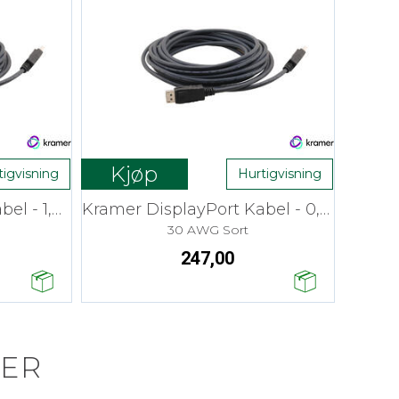
Kjøp
tigvisning
Hurtigvisning
Kramer DisplayPort Kabel - 1,8 m Flex
Kramer DisplayPort Kabel - 0,9 m Flex
30 AWG Sort
247,00
ER