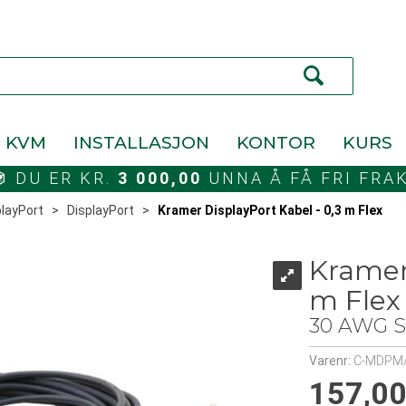
KVM
INSTALLASJON
KONTOR
KURS
DU ER KR.
3 000,00
UNNA Å FÅ FRI FRA
playPort
>
DisplayPort
>
Kramer DisplayPort Kabel - 0,3 m Flex
Kramer 
m Flex
30 AWG S
Varenr:
C-MDPM
157,0