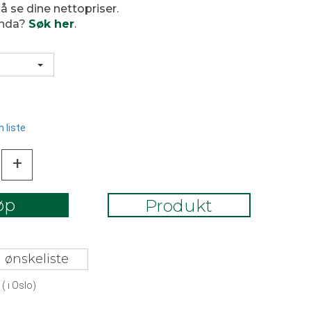
 å se dine nettopriser.
enda?
Søk her
.
 liste
+
øp
Produkt
 ønskeliste
(
i Oslo)