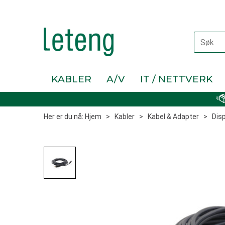
KABLER
A/V
IT / NETTVERK
Her er du nå:
Hjem
>
Kabler
>
Kabel & Adapter
>
Dis