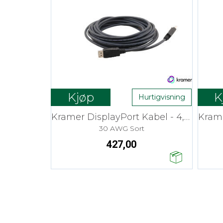
Kjøp
K
Hurtigvisning
Kramer DisplayPort Kabel - 4,6 m Flex
30 AWG Sort
427,00