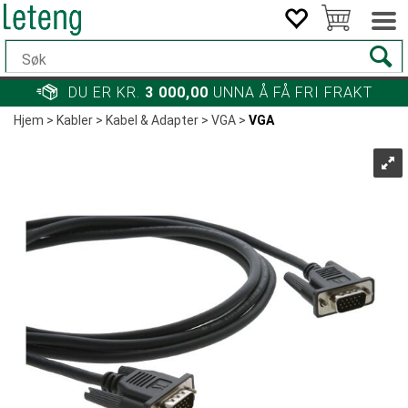
DU ER KR.
3 000,00
UNNA Å FÅ FRI FRAKT
Hjem
>
Kabler
>
Kabel & Adapter
>
VGA
>
VGA