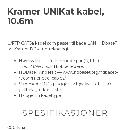
Kramer UNIKat kabel,
10.6m
U/FTP CAT6a kabel som passer til både LAN, HDbaseT
og Kramer DGKat™ teknologi.
Høy kvalitet — 4 skjermede par (U/FTP)
med 23AWG solid kobberledere.
HDBaseT Anbefalt — www.hdbaset.org/hdbaset–
recommended–cables/
Skjermede RJ45 plugger av høy kvalitet — 50u
gullbelagte kontakter.
Halogenfri kabeltype
SPESIFIKASJONER
COO: Kina