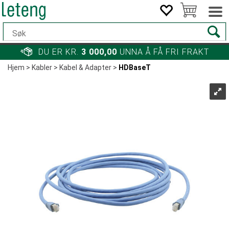
DU ER KR.
3 000,00
UNNA Å FÅ FRI FRAKT
Hjem
>
Kabler
>
Kabel & Adapter
>
HDBaseT