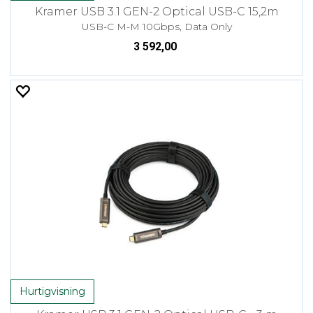
Kramer USB 3.1 GEN-2 Optical USB-C 15,2m
USB-C M-M 10Gbps, Data Only
3 592,00
Hurtigvisning