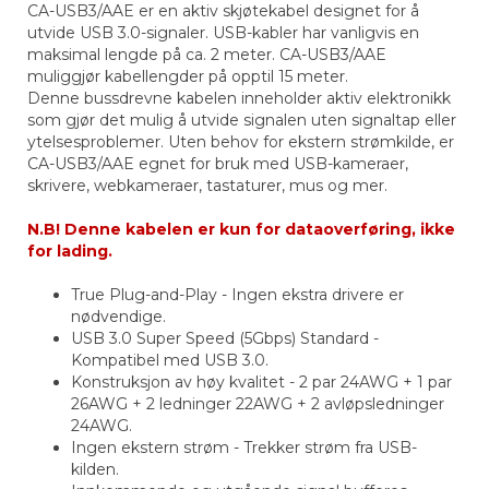
CA-USB3/AAE er en aktiv skjøtekabel designet for å
utvide USB 3.0-signaler. USB-kabler har vanligvis en
maksimal lengde på ca. 2 meter. CA-USB3/AAE
muliggjør kabellengder på opptil 15 meter.
Denne bussdrevne kabelen inneholder aktiv elektronikk
som gjør det mulig å utvide signalen uten signaltap eller
ytelsesproblemer. Uten behov for ekstern strømkilde, er
CA-USB3/AAE egnet for bruk med USB-kameraer,
skrivere, webkameraer, tastaturer, mus og mer.
N.B! Denne kabelen er kun for dataoverføring, ikke
for lading.
True Plug-and-Play - Ingen ekstra drivere er
nødvendige.
USB 3.0 Super Speed (5Gbps) Standard -
Kompatibel med USB 3.0.
Konstruksjon av høy kvalitet - 2 par 24AWG + 1 par
26AWG + 2 ledninger 22AWG + 2 avløpsledninger
24AWG.
Ingen ekstern strøm - Trekker strøm fra USB-
kilden.