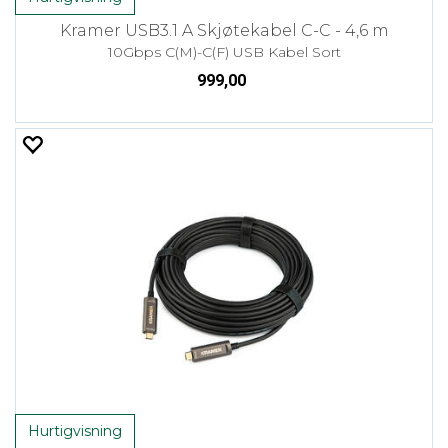
Kramer USB3.1 A Skjøtekabel C-C - 4,6 m
10Gbps C(M)-C(F) USB Kabel Sort
999,00
Hurtigvisning