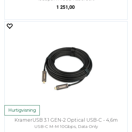
1 251,00
Hurtigvisning
KramerUSB 3.1 GEN-2 Optical USB-C - 4,6m
USB-C M-M 10Gbps, Data Only