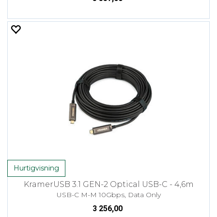
Hurtigvisning
KramerUSB 3.1 GEN-2 Optical USB-C - 4,6m
USB-C M-M 10Gbps, Data Only
3 256,00