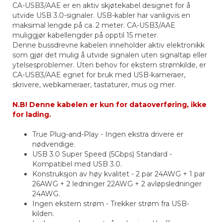
CA-USB3/AAE er en aktiv skjøtekabel designet for å
utvide USB 3.0-signaler. USB-kabler har vanligvis en
maksimal lengde på ca. 2 meter. CA-USB3/AAE
muliggjør kabellengder på opptil 15 meter.
Denne bussdrevne kabelen inneholder aktiv elektronikk
som gjør det mulig å utvide signalen uten signaltap eller
ytelsesproblemer. Uten behov for ekstern strømkilde, er
CA-USB3/AAE egnet for bruk med USB-kameraer,
skrivere, webkameraer, tastaturer, mus og mer.
N.B! Denne kabelen er kun for dataoverføring, ikke
for lading.
True Plug-and-Play - Ingen ekstra drivere er
nødvendige.
USB 3.0 Super Speed (5Gbps) Standard -
Kompatibel med USB 3.0.
Konstruksjon av høy kvalitet - 2 par 24AWG + 1 par
26AWG + 2 ledninger 22AWG + 2 avløpsledninger
24AWG.
Ingen ekstern strøm - Trekker strøm fra USB-
kilden.