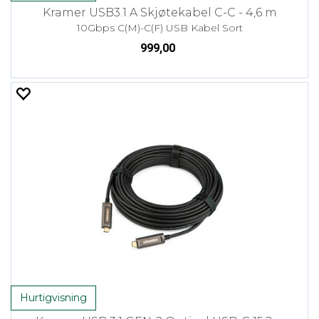
Kramer USB3.1 A Skjøtekabel C-C - 4,6 m
10Gbps C(M)-C(F) USB Kabel Sort
999,00
Hurtigvisning