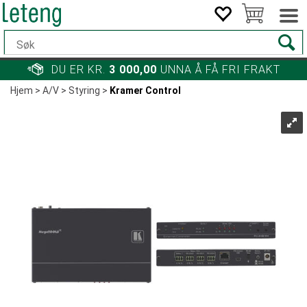
DU ER KR.
3 000,00
UNNA Å FÅ FRI FRAKT
Hjem
>
A/V
>
Styring
>
Kramer Control