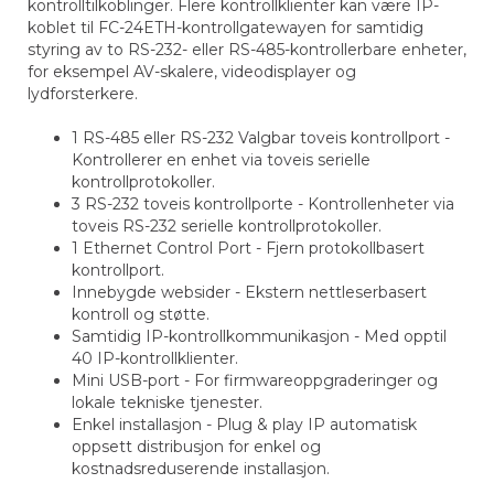
kontrolltilkoblinger. Flere kontrollklienter kan være IP-
koblet til FC-24ETH-kontrollgatewayen for samtidig
styring av to RS-232- eller RS-485-kontrollerbare enheter,
for eksempel AV-skalere, videodisplayer og
lydforsterkere.
1 RS-485 eller RS-232 Valgbar toveis kontrollport -
Kontrollerer en enhet via toveis serielle
kontrollprotokoller.
3 RS-232 toveis kontrollporte - Kontrollenheter via
toveis RS-232 serielle kontrollprotokoller.
1 Ethernet Control Port - Fjern protokollbasert
kontrollport.
Innebygde websider - Ekstern nettleserbasert
kontroll og støtte.
Samtidig IP-kontrollkommunikasjon - Med opptil
40 IP-kontrollklienter.
Mini USB-port - For firmwareoppgraderinger og
lokale tekniske tjenester.
Enkel installasjon - Plug & play IP automatisk
oppsett distribusjon for enkel og
kostnadsreduserende installasjon.