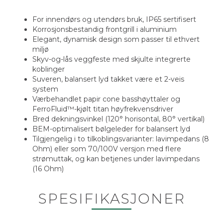
For innendørs og utendørs bruk, IP65 sertifisert
Korrosjonsbestandig frontgrill i aluminium
Elegant, dynamisk design som passer til ethvert
miljø
Skyv-og-lås veggfeste med skjulte integrerte
koblinger
Suveren, balansert lyd takket være et 2-veis
system
Værbehandlet papir cone basshøyttaler og
FerroFluid™-kjølt titan høyfrekvensdriver
Bred dekningsvinkel (120° horisontal, 80° vertikal)
BEM-optimalisert bølgeleder for balansert lyd
Tilgjengelig i to tilkoblingsvarianter: lavimpedans (8
Ohm) eller som 70/100V versjon med flere
strømuttak, og kan betjenes under lavimpedans
(16 Ohm)
SPESIFIKASJONER