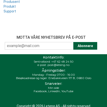
Produsent
Produkt
Support
MOTTA VÅRE NYHETSBREV PÅ E-POST
Kontaktinfo:
Sentralbord:
+47 62 48 24 50
e-post:
post@leteng.no
Åpningstider:
Mandag - Fredag 0700 - 16:00
Besøksadresse og lager: Enebakkveien 117 B, 0680 Oslo
Snarveier:
Min side
Facebook
,
LinkedIn
,
YouTube
Copyright © 2026 Leteng AS - All rights reserved