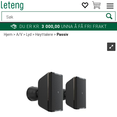
DU ER KR.
3 000,00
UNNA Å FÅ FRI FRAKT
Hjem
>
A/V
>
Lyd
>
Høyttalere
>
Passiv