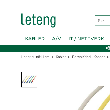
KABLER
A/V
IT / NETTVERK
Her er du nå:
Hjem
>
Kabler
>
Patch Kabel - Kobber