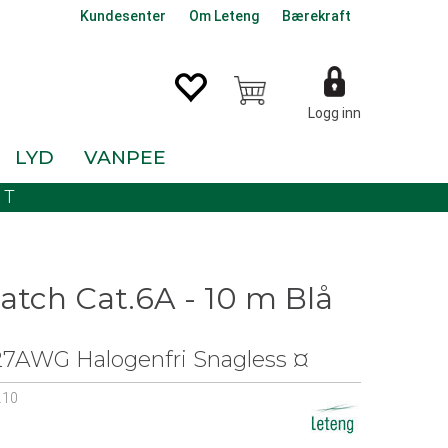
Kundesenter
Om Leteng
Bærekraft
Logg inn
LYD
VANPEE
KT
atch Cat.6A - 10 m Blå
7AWG Halogenfri Snagless ¤
.10
0