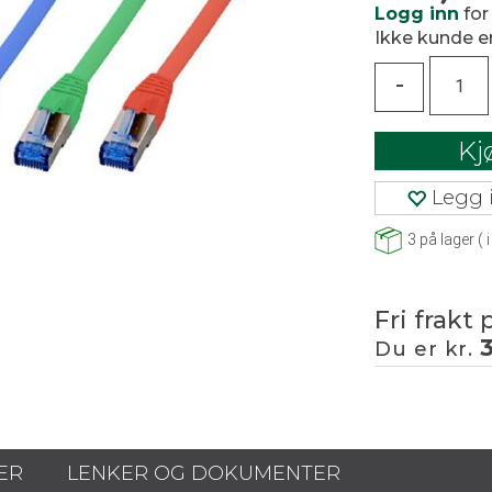
Logg inn
for
Ikke kunde 
-
Kj
Legg i
3
på lager
(
i
Fri frakt 
Du er kr.
ER
LENKER OG DOKUMENTER