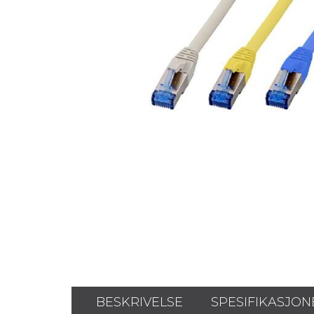
BESKRIVELSE
SPESIFIKASJON