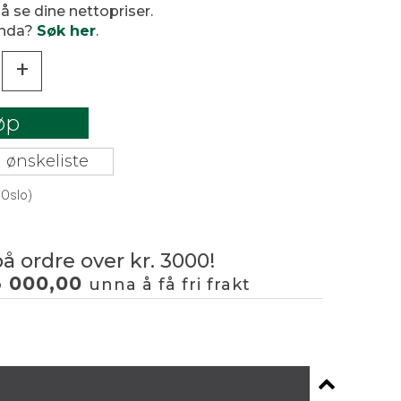
 å se dine nettopriser.
enda?
Søk her
.
+
øp
 ønskeliste
 Oslo)
på ordre over kr. 3000!
3 000,00
unna å få fri frakt