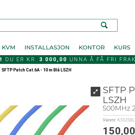
KVM
INSTALLASJON
KONTOR
KURS
DU ER KR.
3 000,00
UNNA Å FÅ FRI FRA
>
SFTP Patch Cat.6A - 10 m Blå LSZH
SFTP P
LSZH
500MHz 2
Varenr:
K5525BL
150,0