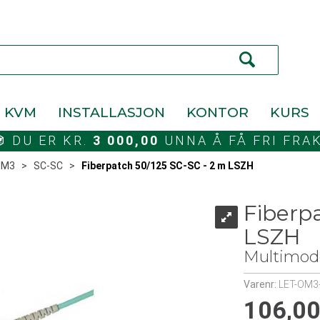
KVM
INSTALLASJON
KONTOR
KURS
DU ER KR.
3 000,00
UNNA Å FÅ FRI FRA
OM3
>
SC-SC
>
Fiberpatch 50/125 SC-SC - 2 m LSZH
Fiberp
LSZH
Multimod
Varenr:
LET-OM3
106,0