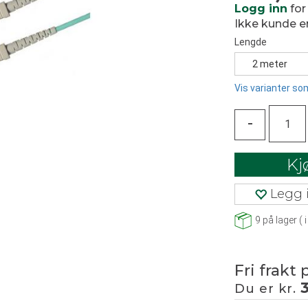
Logg inn
for
Ikke kunde 
Lengde
2 meter
Vis varianter som
-
Kj
Legg i
9
på lager
(
i
Fri frakt 
Du er kr.