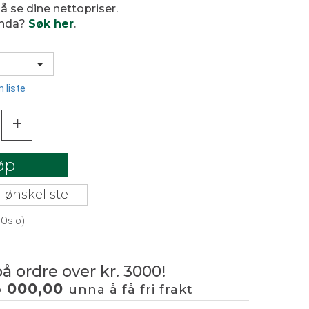
 å se dine nettopriser.
enda?
Søk her
.
 liste
+
øp
 ønskeliste
 Oslo)
på ordre over kr. 3000!
3 000,00
unna å få fri frakt