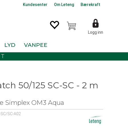
Kundesenter
Om Leteng
Bærekraft
Logg inn
LYD
VANPEE
KT
atch 50/125 SC-SC - 2 m
e Simplex OM3 Aqua
-SC/SC-A02
0