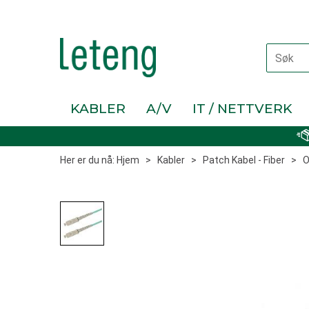
KABLER
A/V
IT / NETTVERK
Her er du nå:
Hjem
>
Kabler
>
Patch Kabel - Fiber
>