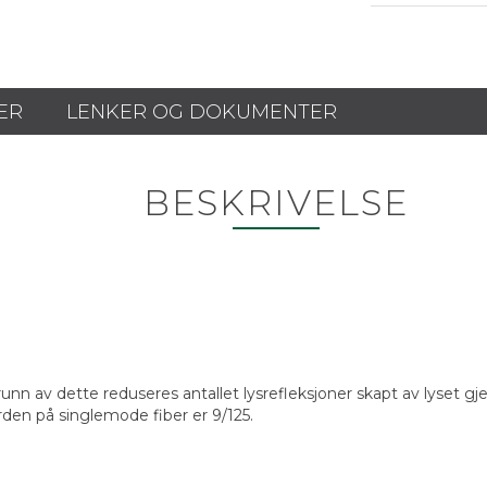
ER
LENKER OG DOKUMENTER
BESKRIVELSE
grunn av dette reduseres antallet lysrefleksjoner skapt av lyset
rden på singlemode fiber er 9/125.