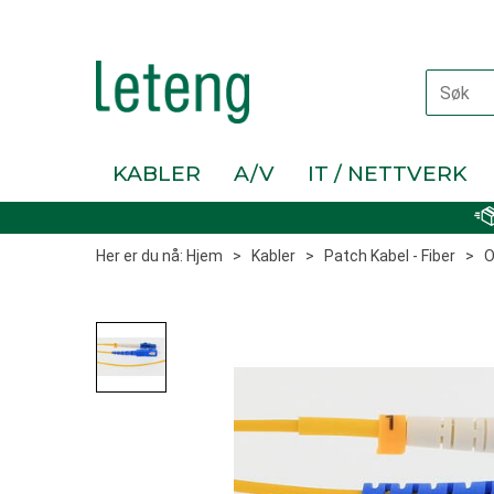
KABLER
A/V
IT / NETTVERK
Her er du nå:
Hjem
>
Kabler
>
Patch Kabel - Fiber
>
O