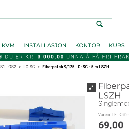
KVM
INSTALLASJON
KONTOR
KURS
DU ER KR.
3 000,00
UNNA Å FÅ FRI FRA
S1 - OS2
>
LC-SC
>
Fiberpatch 9/125 LC-SC - 5 m LSZH
Fiberp
LSZH
Singlemo
Varenr:
LET-OS2
69,00