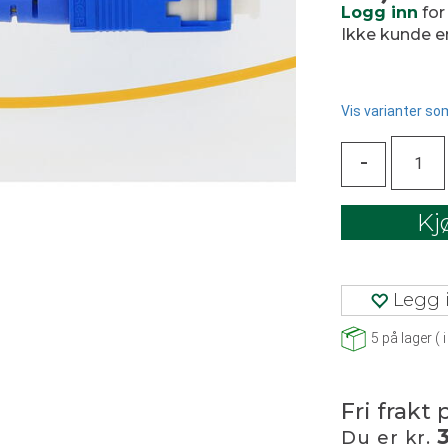
Logg inn
for
Ikke kunde 
Vis varianter som
-
Kj
Legg i
5
på lager
(
i
Fri frakt 
Du er kr.