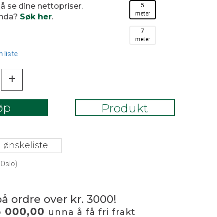
 å se dine nettopriser.
5
meter
enda?
Søk her
.
7
meter
 liste
+
øp
Produkt
 ønskeliste
 Oslo)
på ordre over kr. 3000!
3 000,00
unna å få fri frakt