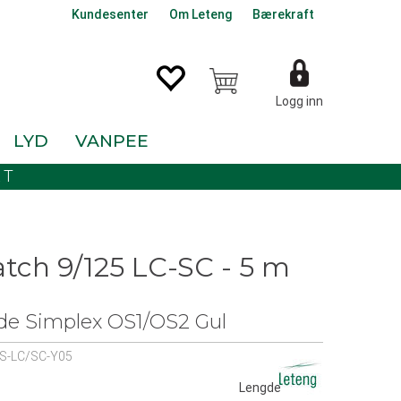
Kundesenter
Om Leteng
Bærekraft
Logg inn
LYD
VANPEE
KT
atch 9/125 LC-SC - 5 m
de Simplex OS1/OS2 Gul
-S-LC/SC-Y05
Lengde