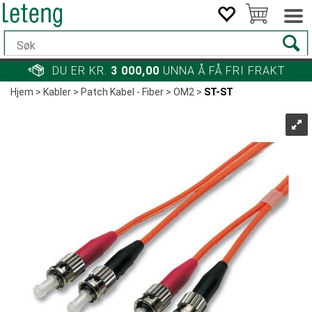
DU ER KR.
3 000,00
UNNA Å FÅ FRI FRAKT
Hjem
>
Kabler
>
Patch Kabel - Fiber
>
OM2
>
ST-ST