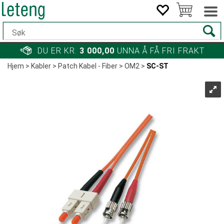
DU ER KR.
3 000,00
UNNA Å FÅ FRI FRAKT
Hjem
>
Kabler
>
Patch Kabel - Fiber
>
OM2
>
SC-ST