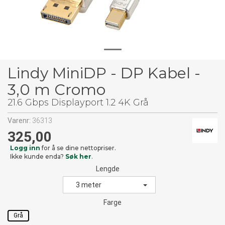
Lindy MiniDP - DP Kabel -
3,0 m Cromo
21.6 Gbps Displayport 1.2 4K Grå
Varenr:
36313
325,00
Logg inn
for å se dine nettopriser.
Ikke kunde enda?
Søk her
.
Lengde
3 meter
Farge
Grå