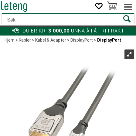
DU ER KR.
3 000,00
UNNA Å FÅ FRI FRAKT
Hjem
>
Kabler
>
Kabel & Adapter
>
DisplayPort
>
DisplayPort