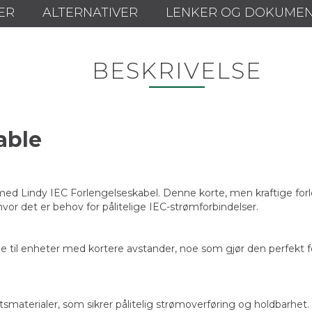
ER
ALTERNATIVER
LENKER OG DOKUME
BESKRIVELSE
able
ed Lindy IEC Forlengelseskabel. Denne korte, men kraftige forle
 hvor det er behov for pålitelige IEC-strømforbindelser.
le til enheter med kortere avstander, noe som gjør den perfekt f
smaterialer, som sikrer pålitelig strømoverføring og holdbarhet.