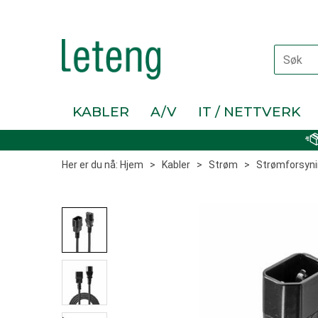
KABLER
A/V
IT / NETTVERK
Her er du nå:
Hjem
>
Kabler
>
Strøm
>
Strømforsyni