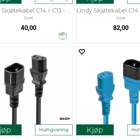
Lindy Skjøtekabel C14 > C13 - 0,5 m
Sort
Sort
40,00
82,00
jøp
Kjøp
Hurtigvisning
Hur