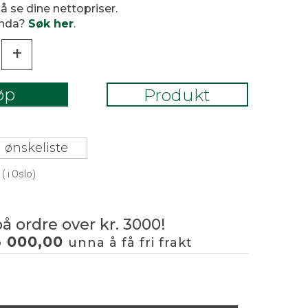
 å se dine nettopriser.
enda?
Søk her
.
+
øp
Produkt
 ønskeliste
(
i Oslo)
på ordre over kr. 3000!
3 000,00
unna å få fri frakt