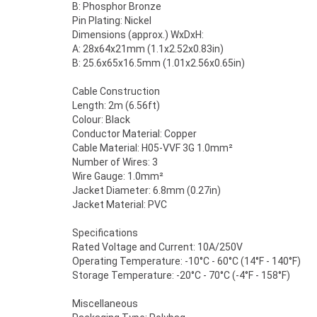
B: Phosphor Bronze
Pin Plating: Nickel
Dimensions (approx.) WxDxH:
A: 28x64x21mm (1.1x2.52x0.83in)
B: 25.6x65x16.5mm (1.01x2.56x0.65in)
Cable Construction
Length: 2m (6.56ft)
Colour: Black
Conductor Material: Copper
Cable Material: H05-VVF 3G 1.0mm²
Number of Wires: 3
Wire Gauge: 1.0mm²
Jacket Diameter: 6.8mm (0.27in)
Jacket Material: PVC
Specifications
Rated Voltage and Current: 10A/250V
Operating Temperature: -10°C - 60°C (14°F - 140°F)
Storage Temperature: -20°C - 70°C (-4°F - 158°F)
Miscellaneous