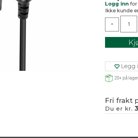
Logg inn
for
Ikke kunde 
-
Kj
Legg i
20+
på lager
Fri frakt 
Du er kr.