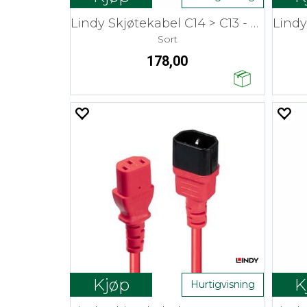
Lindy Skjøtekabel C14 > C13 - 5 m
Sort
178,00
Kjøp
K
Hurtigvisning