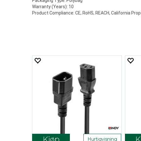
Packaging Type: Polybag
Warranty (Years): 10
Product Compliance: CE, RoHS, REACH, California Prop
Kjøp
K
Hurtigvisning