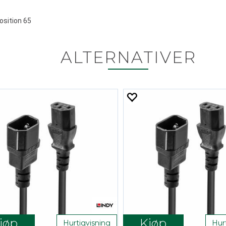
osition 65
ALTERNATIVER
jøp
Kjøp
Hurtigvisning
Hur