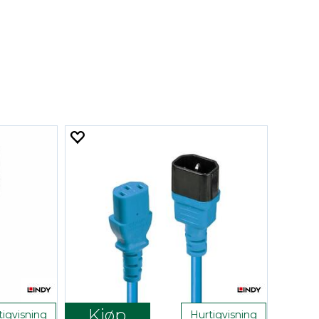
Kjøp
tigvisning
Hurtigvisning