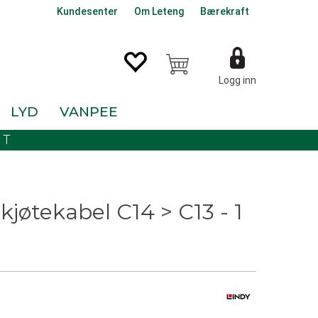
Kundesenter
Om Leteng
Bærekraft
Logg inn
LYD
VANPEE
KT
kjøtekabel C14 > C13 - 1