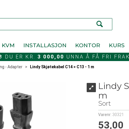
KVM
INSTALLASJON
KONTOR
KURS
DU ER KR.
3 000,00
UNNA Å FÅ FRI FRA
ng - Adapter
>
Lindy Skjøtekabel C14 > C13 - 1 m
Lindy S
m
Sort
Varenr:
30321
53,00