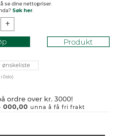
 å se dine nettopriser.
enda?
Søk her
.
+
øp
Produkt
 ønskeliste
i Oslo)
på ordre over kr. 3000!
3 000,00
unna å få fri frakt