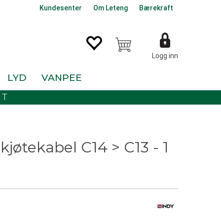
Kundesenter
Om Leteng
Bærekraft
Logg inn
LYD
VANPEE
KT
kjøtekabel C14 > C13 - 1