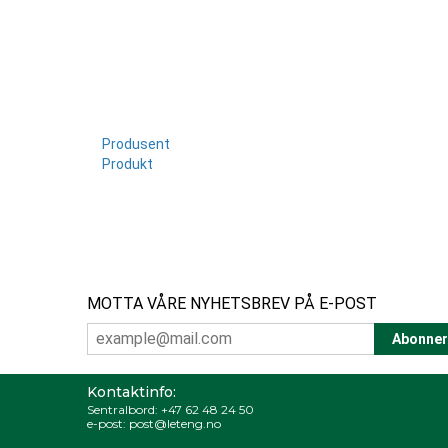
Produsent
Produkt
MOTTA VÅRE NYHETSBREV PÅ E-POST
Kontaktinfo:
Sentralbord:
+47 62 48 24 50
e-post:
post@leteng.no