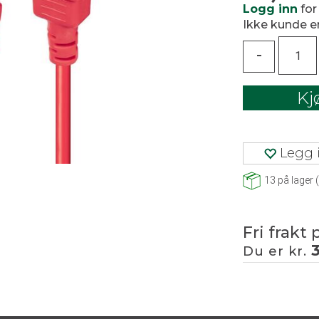
Logg inn
for
Ikke kunde 
-
Kj
Legg i
13
på lager
(
Fri frakt 
Du er kr.