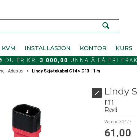
KVM
INSTALLASJON
KONTOR
KURS
DU ER KR.
3 000,00
UNNA Å FÅ FRI FRA
ng - Adapter
>
Lindy Skjøtekabel C14 > C13 - 1 m
Lindy S
m
Rød
Varenr:
30477
61,00