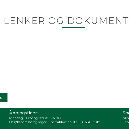
LENKER OG DOKUMENT
Åpningstider:
Sna
Mandag - Fredag 0700 - 16:00
Min
Besøksadresse og lager: Enebakkveien 117 B, 0680 Oslo
Fac