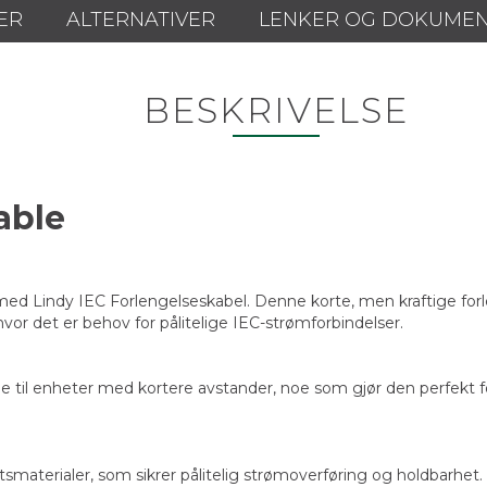
ER
ALTERNATIVER
LENKER OG DOKUME
BESKRIVELSE
able
ed Lindy IEC Forlengelseskabel. Denne korte, men kraftige forle
 hvor det er behov for pålitelige IEC-strømforbindelser.
le til enheter med kortere avstander, noe som gjør den perfekt f
smaterialer, som sikrer pålitelig strømoverføring og holdbarhet.