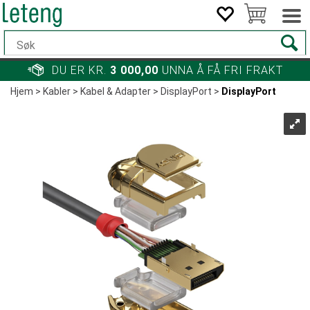
DU ER KR.
3 000,00
UNNA Å FÅ FRI FRAKT
Hjem
>
Kabler
>
Kabel & Adapter
>
DisplayPort
>
DisplayPort