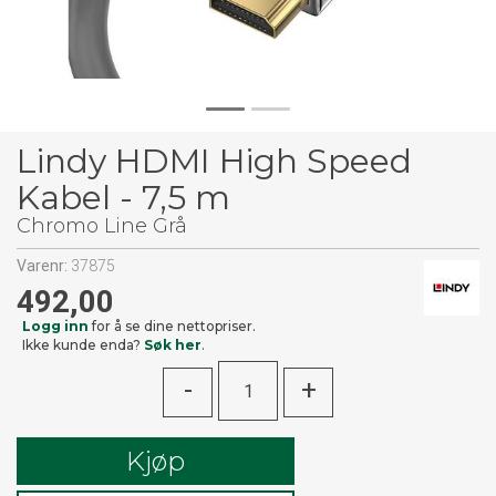
Lindy HDMI High Speed
Kabel - 7,5 m
Chromo Line Grå
Varenr:
37875
492,00
Logg inn
for å se dine nettopriser.
Ikke kunde enda?
Søk her
.
-
+
Kjøp