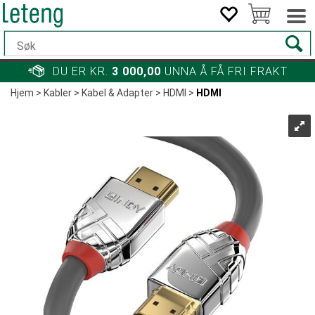
DU ER KR.
3 000,00
UNNA Å FÅ FRI FRAKT
Hjem
>
Kabler
>
Kabel & Adapter
>
HDMI
>
HDMI