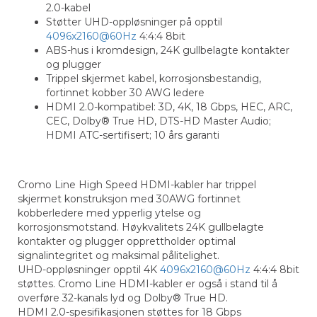
2.0-kabel
Støtter UHD-oppløsninger på opptil
4096x2160@60Hz
4:4:4 8bit
ABS-hus i kromdesign, 24K gullbelagte kontakter
og plugger
Trippel skjermet kabel, korrosjonsbestandig,
fortinnet kobber 30 AWG ledere
HDMI 2.0-kompatibel: 3D, 4K, 18 Gbps, HEC, ARC,
CEC, Dolby® True HD, DTS-HD Master Audio;
HDMI ATC-sertifisert; 10 års garanti
Cromo Line High Speed HDMI-kabler har trippel
skjermet konstruksjon med 30AWG fortinnet
kobberledere med ypperlig ytelse og
korrosjonsmotstand. Høykvalitets 24K gullbelagte
kontakter og plugger opprettholder optimal
signalintegritet og maksimal pålitelighet.
UHD-oppløsninger opptil 4K
4096x2160@60Hz
4:4:4 8bit
støttes. Cromo Line HDMI-kabler er også i stand til å
overføre 32-kanals lyd og Dolby® True HD.
HDMI 2.0-spesifikasjonen støttes for 18 Gbps