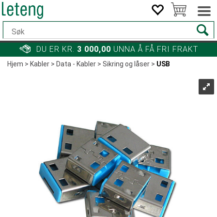
DU ER KR.
3 000,00
UNNA Å FÅ FRI FRAKT
Hjem
>
Kabler
>
Data - Kabler
>
Sikring og låser
>
USB