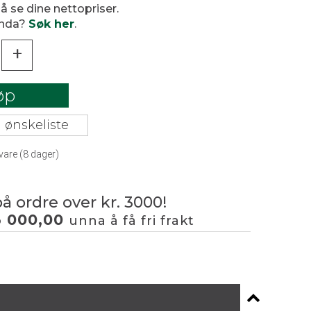
 å se dine nettopriser.
enda?
Søk her
.
+
øp
 ønskeliste
vare (
8
dager)
på ordre over kr. 3000!
3 000,00
unna å få fri frakt