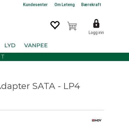
Kundesenter
Om Leteng
Bærekraft
Logg inn
LYD
VANPEE
KT
Adapter SATA - LP4