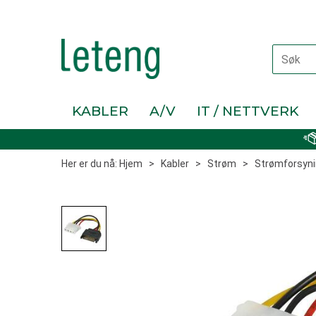
KABLER
A/V
IT / NETTVERK
Her er du nå:
Hjem
>
Kabler
>
Strøm
>
Strømforsyni