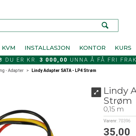
KVM
INSTALLASJON
KONTOR
KURS
DU ER KR.
3 000,00
UNNA Å FÅ FRI FRA
ng - Adapter
>
Lindy Adapter SATA - LP4 Strøm
Lindy 
Strøm
0,15 m
Varenr:
70396
35,00