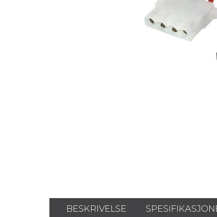
BESKRIVELSE
SPESIFIKASJON