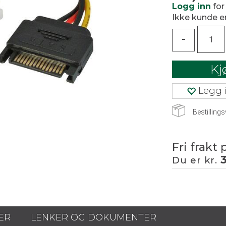
Logg inn
for
Ikke kunde 
-
Kj
Legg i
Bestillings
Fri frakt 
Du er kr.
ER
LENKER OG DOKUMENTER