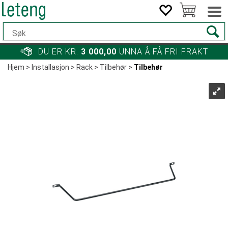
DU ER KR.
3 000,00
UNNA Å FÅ FRI FRAKT
Hjem
>
Installasjon
>
Rack
>
Tilbehør
>
Tilbehør