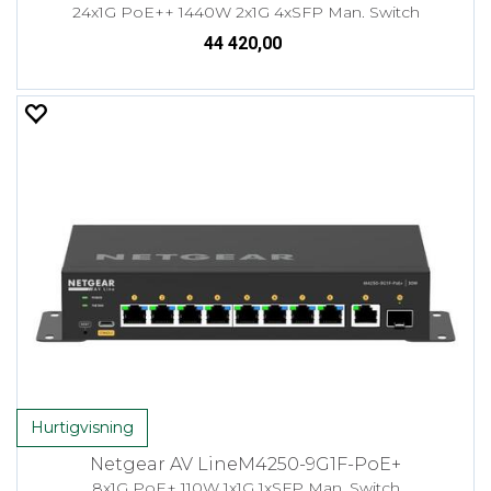
24x1G PoE++ 1440W 2x1G 4xSFP Man. Switch
44 420,00
Hurtigvisning
Netgear AV LineM4250-9G1F-PoE+
8x1G PoE+ 110W 1x1G 1xSFP Man. Switch