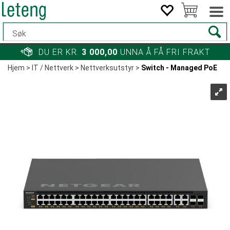
DU ER KR.
3 000,00
UNNA Å FÅ FRI FRAKT
Hjem
>
IT / Nettverk
>
Nettverksutstyr
>
Switch - Managed PoE