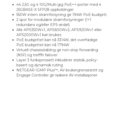
44 2,5G og 4 10G/Multi-gig PoE++-porter med 4
25GBASE-X SFP28 oppkoblinger
550W intern strømforsyning gir 194W PoE-budsjett
2 spor for modulære strømforsyninger (1+1
redundans og/eller EPS-andel)
Alle APS350Wv1, APS600Wv2, APS920Wv1 eller
APS2000Wv1 kan brukes
PoE-budsjettet kan nå 3314W, det overflødige
PoE-budsjettet kan nå 1794W
Virtuell chassisstabling gir non-stop forwarding
(NSF) og trefffri failover
Layer 3 funksjonssett inkluderer statisk, policy-
basert og dynamisk ruting
NETGEAR IGMP Plus™, AV-brukergrensesnitt og
Engage Controller gir raskere AV-installasjoner