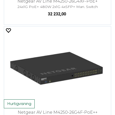
Netgear AV Line M4250-26G4XF-PoE+
24x1G PoE+ 480W 2x1G 4xSFP+ Man. Switch
32 232,00
Hurtigvisning
Netgear AV Line M4250-26G4F-PoE++