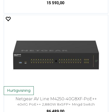
15 593,00
Hurtigvisning
Netgear AV Line M4250-40G8XF-PoE++
40x1G PoE++ 2,880W 8xSFP+ Mngd Switch
86 489,00