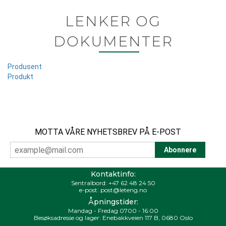
LENKER OG
DOKUMENTER
Produsent
Produkt
MOTTA VÅRE NYHETSBREV PÅ E-POST
Kontaktinfo:
Sentralbord:
+47 62 48 24 50
e-post:
post@leteng.no
Åpningstider:
Mandag - Fredag 0700 - 16:00
Besøksadresse og lager: Enebakkveien 117 B, 0680 Oslo