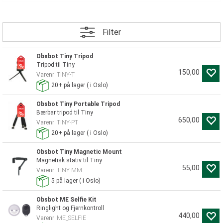
Filter
Obsbot Tiny Tripod
Tripod til Tiny
150,00
Varenr
TINY-T
20+
på lager
(
i Oslo)
Obsbot Tiny Portable Tripod
Bærbar tripod til Tiny
650,00
Varenr
TINY-PT
20+
på lager
(
i Oslo)
Obsbot Tiny Magnetic Mount
Magnetisk stativ til Tiny
55,00
Varenr
TINY-MM
5
på lager
(
i Oslo)
Obsbot ME Selfie Kit
Ringlight og Fjernkontroll
440,00
Varenr
ME_SELFIE