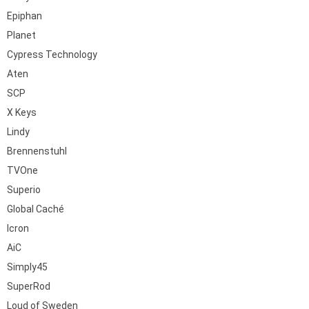
Epiphan
Planet
Cypress Technology
Aten
SCP
X Keys
Lindy
Brennenstuhl
TVOne
Superio
Global Caché
Icron
AiC
Simply45
SuperRod
Loud of Sweden