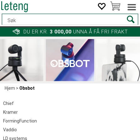
DU ER KR.
3 000,00
UNNA Å FÅ FRI FRAKT
Hjem
>
Obsbot
Chief
Kramer
FormingFunction
Vaddio
LD systems