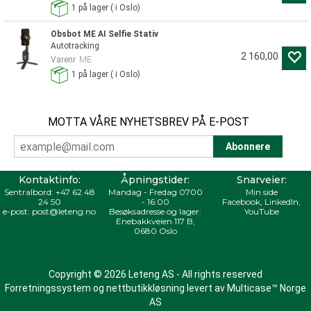
1
på lager
(
i Oslo)
Obsbot ME AI Selfie Stativ
Autotracking
2 160,00
Varenr
ME
1
på lager
(
i Oslo)
MOTTA VÅRE NYHETSBREV PÅ E-POST
Kontaktinfo:
Åpningstider:
Snarveier:
Sentralbord:
+47 62 48
Mandag - Fredag 0700
Min side
24 50
- 16:00
Facebook
,
LinkedIn
,
e-post:
post@leteng.no
Besøksadresse og lager:
YouTube
Enebakkveien 117 B,
0680 Oslo
Copyright © 2026 Leteng AS - All rights reserved
Forretningssystem
og
nettbutikkløsning
levert av
Multicase™ Norge
AS