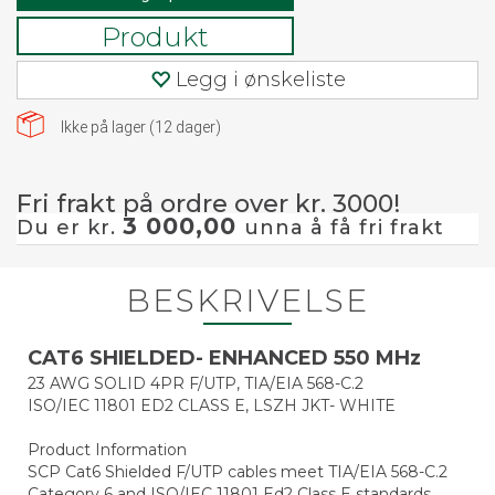
Produkt
Legg i ønskeliste
Ikke på lager (
12
dager)
Fri frakt på ordre over kr. 3000!
3 000,00
Du er kr.
unna å få fri frakt
BESKRIVELSE
CAT6 SHIELDED- ENHANCED 550 MHz
23 AWG SOLID 4PR F/UTP, TIA/EIA 568-C.2
ISO/IEC 11801 ED2 CLASS E, LSZH JKT- WHITE
Product Information
SCP Cat6 Shielded F/UTP cables meet TIA/EIA 568-C.2
Category 6 and ISO/IEC 11801 Ed2 Class E standards.