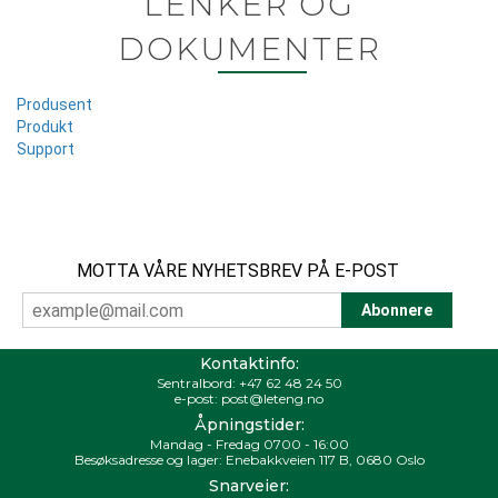
LENKER OG
DOKUMENTER
Produsent
Produkt
Support
MOTTA VÅRE NYHETSBREV PÅ E-POST
Kontaktinfo:
Sentralbord:
+47 62 48 24 50
e-post:
post@leteng.no
Åpningstider:
Mandag - Fredag 0700 - 16:00
Besøksadresse og lager: Enebakkveien 117 B, 0680 Oslo
Snarveier: