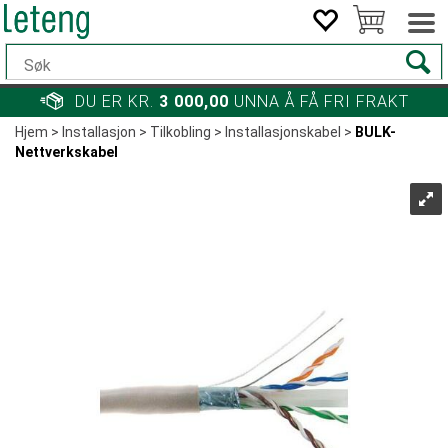
DU ER KR.
3 000,00
UNNA Å FÅ FRI FRAKT
Hjem
>
Installasjon
>
Tilkobling
>
Installasjonskabel
>
BULK-
Nettverkskabel