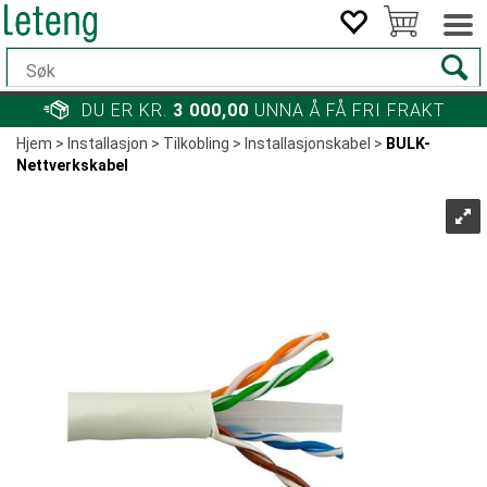
DU ER KR.
3 000,00
UNNA Å FÅ FRI FRAKT
Hjem
>
Installasjon
>
Tilkobling
>
Installasjonskabel
>
BULK-
Nettverkskabel