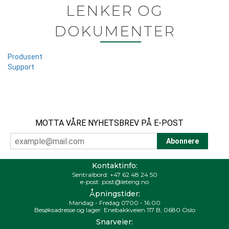
LENKER OG
DOKUMENTER
Produsent
Support
MOTTA VÅRE NYHETSBREV PÅ E-POST
Kontaktinfo:
Sentralbord:
+47 62 48 24 50
e-post:
post@leteng.no
Åpningstider:
Mandag - Fredag 0700 - 16:00
Besøksadresse og lager: Enebakkveien 117 B, 0680 Oslo
Snarveier: