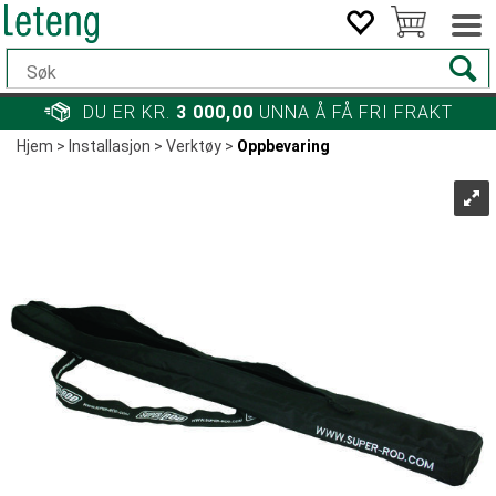
DU ER KR.
3 000,00
UNNA Å FÅ FRI FRAKT
Hjem
>
Installasjon
>
Verktøy
>
Oppbevaring