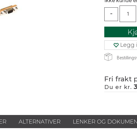
Ikke kunde 
-
Kj
Legg i
Bestillings
Fri frakt 
Du er kr.
ER
ALTERNATIVER
LENKER OG DOKUME