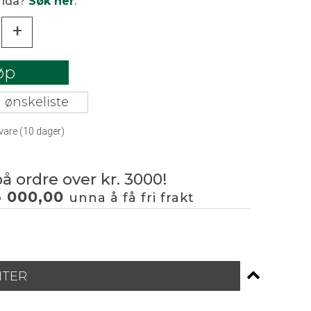
enda?
Søk her
.
+
øp
 ønskeliste
vare (
10
dager)
på ordre over kr. 3000!
3 000,00
unna å få fri frakt
NTER