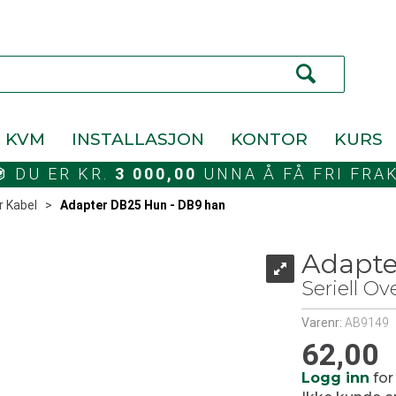
KVM
INSTALLASJON
KONTOR
KURS
DU ER KR.
3 000,00
UNNA Å FÅ FRI FRA
r Kabel
>
Adapter DB25 Hun - DB9 han
Adapte
Seriell O
Varenr:
AB9149
62,00
Logg inn
for