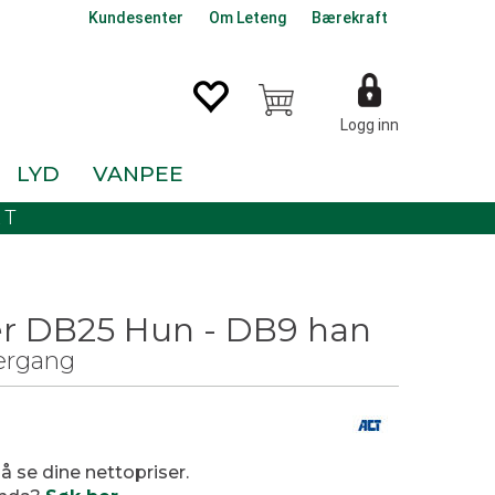
Kundesenter
Om Leteng
Bærekraft
Logg inn
LYD
VANPEE
KT
r DB25 Hun - DB9 han
vergang
 å se dine nettopriser.