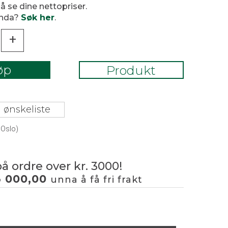
 å se dine nettopriser.
enda?
Søk her
.
+
øp
Produkt
 ønskeliste
 Oslo)
på ordre over kr. 3000!
3 000,00
unna å få fri frakt