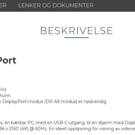
ER
LENKER OG DOKUMENTER
BESKRIVELSE
Port
0Hz
 hunn
iv DisplayPort-modus (DP Alt-modus) er nødvendig
eks. en bærbar PC, med en USB-C-utgang, til en skjerm med Displ
x 2160 (4K) @ 60Hz. En ideell oppløsning for visning av videoer