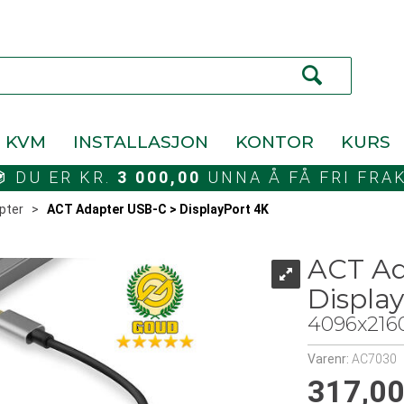
KVM
INSTALLASJON
KONTOR
KURS
DU ER KR.
3 000,00
UNNA Å FÅ FRI FRA
pter
>
ACT Adapter USB-C > DisplayPort 4K
ACT Ad
Displa
4096x216
Varenr:
AC7030
317,0