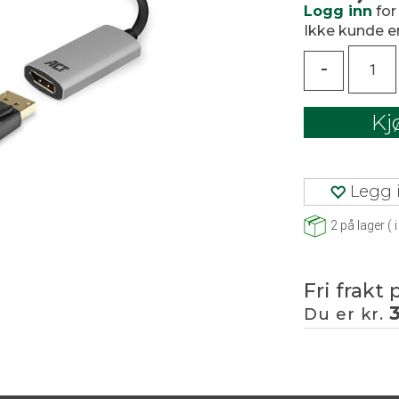
Logg inn
for
Ikke kunde 
-
Kj
Legg i
2
på lager
(
i
Fri frakt 
Du er kr.