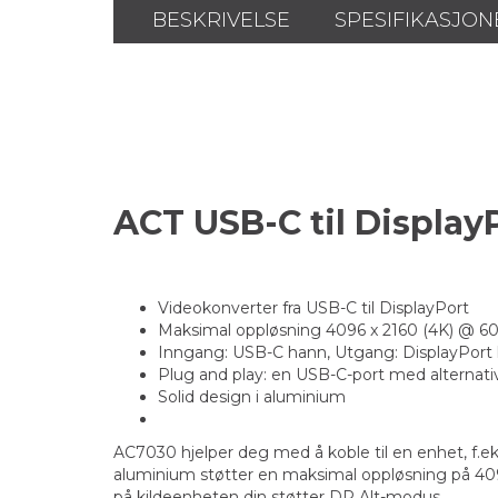
BESKRIVELSE
SPESIFIKASJON
ACT USB-C til Display
Videokonverter fra USB-C til DisplayPort
Maksimal oppløsning 4096 x 2160 (4K) @ 6
Inngang: USB-C hann, Utgang: DisplayPort
Plug and play: en USB-C-port med alternat
Solid design i aluminium
AC7030 hjelper deg med å koble til en enhet, f.
aluminium støtter en maksimal oppløsning på 4096 
på kildeenheten din støtter DP Alt-modus.