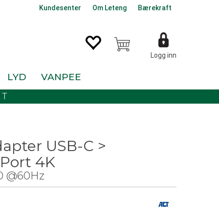
Kundesenter
Om Leteng
Bærekraft
Logg inn
LYD
VANPEE
KT
apter USB-C >
yPort 4K
0 @60Hz
0