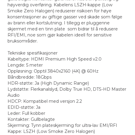
høyverdig overføring. Kabelens LSZH-kappe (Low
Smoke Zero Halogen) reduserer risikoen for høye
konsentrasjoner av giftige gasser ved skade som følge
av brann eller kortslutning. I tillegg er pluggenne
skjermet med en tinn plate som bidrar til å redusere
RFI/EMI, noe som gjør kabelen ideell for sensitive
bruksområder.
Tekniske spesifikasjoner
Kabeltype: HDMI Premium High Speed v2.0
Lengde: 5 meter
Oppløsning: Opptil 3840x2160 (4K) @ 60Hz
Båndbredde: 18Gbps
HDR-støtte: Ja (High Dynamic Range)
Lydstøtte: Flerkanalslyd, Dolby True HD, DTS-HD Master
Audio
HDCP: Kompatibel med versjon 2.2
EDID-støtte: Ja
Leder: Full kobber
Kontakter: Gullbelagte
Skjerming: Tynn plateskjerming for ultra-lav EMI/RFI
Kappe: LSZH (Low Smoke Zero Halogen)