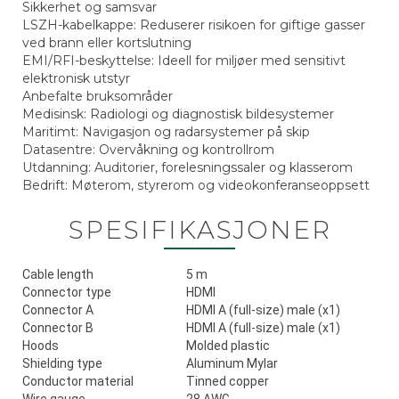
Sikkerhet og samsvar
LSZH-kabelkappe: Reduserer risikoen for giftige gasser
ved brann eller kortslutning
EMI/RFI-beskyttelse: Ideell for miljøer med sensitivt
elektronisk utstyr
Anbefalte bruksområder
Medisinsk: Radiologi og diagnostisk bildesystemer
Maritimt: Navigasjon og radarsystemer på skip
Datasentre: Overvåkning og kontrollrom
Utdanning: Auditorier, forelesningssaler og klasserom
Bedrift: Møterom, styrerom og videokonferanseoppsett
SPESIFIKASJONER
Cable length
5 m
Connector type
HDMI
Connector A
HDMI A (full-size) male (x1)
Connector B
HDMI A (full-size) male (x1)
Hoods
Molded plastic
Shielding type
Aluminum Mylar
Conductor material
Tinned copper