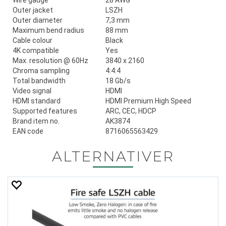
Wire gauge
28 AWG
Outer jacket
LSZH
Outer diameter
7,3 mm
Maximum bend radius
88 mm
Cable colour
Black
4K compatible
Yes
Max. resolution @ 60Hz
3840 x 2160
Chroma sampling
4:4:4
Total bandwidth
18 Gb/s
Video signal
HDMI
HDMI standard
HDMI Premium High Speed
Supported features
ARC, CEC, HDCP
Brand item no.
AK3874
EAN code
8716065563429
ALTERNATIVER