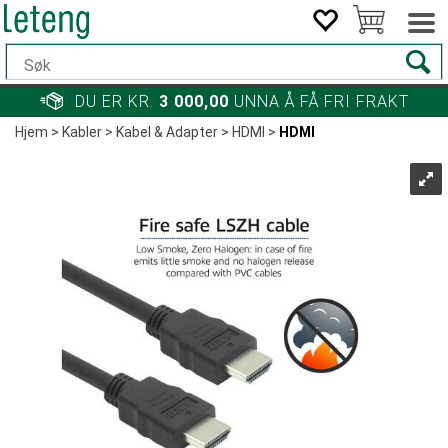
DU ER KR.
3 000,00
UNNA Å FÅ FRI FRAKT
Hjem
>
Kabler
>
Kabel & Adapter
>
HDMI
>
HDMI