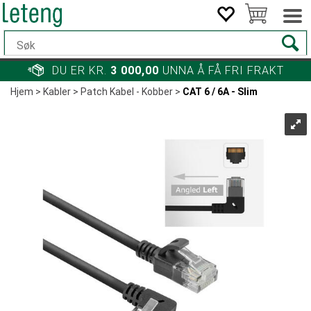
DU ER KR.
3 000,00
UNNA Å FÅ FRI FRAKT
Hjem
>
Kabler
>
Patch Kabel - Kobber
>
CAT 6 / 6A - Slim