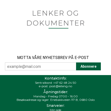
LENKER OG
DOKUMENTER
MOTTA VÅRE NYHETSBREV PÅ E-POST
Kontaktinfo:
Sentralbord:
+47 62 48 24 50
e-post:
post@leteng.no
Åpningstider:
Mandag - Fredag 0700 - 16:00
Besøksadresse og lager: Enebakkveien 117 B, 0680 Oslo
Snarveier:
Min side