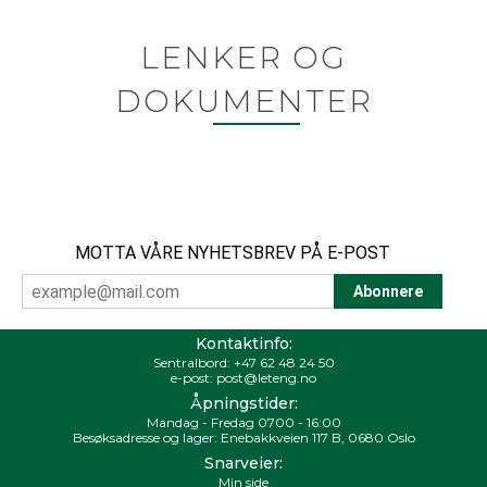
LENKER OG
DOKUMENTER
MOTTA VÅRE NYHETSBREV PÅ E-POST
Kontaktinfo:
Sentralbord:
+47 62 48 24 50
e-post:
post@leteng.no
Åpningstider:
Mandag - Fredag 0700 - 16:00
Besøksadresse og lager: Enebakkveien 117 B, 0680 Oslo
Snarveier:
Min side