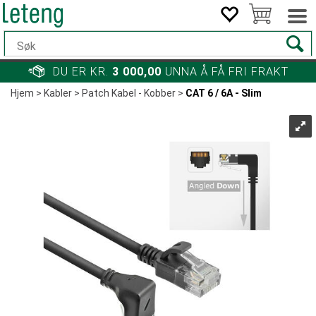
DU ER KR.
3 000,00
UNNA Å FÅ FRI FRAKT
Hjem
>
Kabler
>
Patch Kabel - Kobber
>
CAT 6 / 6A - Slim