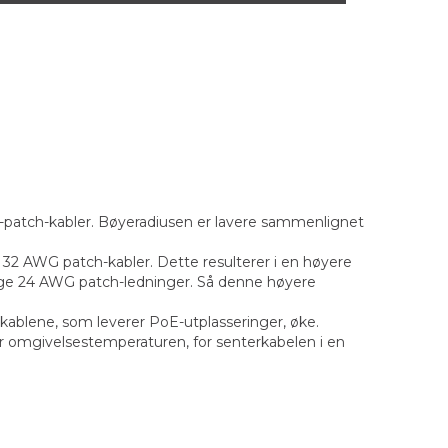
A-patch-kabler. Bøyeradiusen er lavere sammenlignet
32 AWG patch-kabler. Dette resulterer i en høyere
ige 24 AWG patch-ledninger. Så denne høyere
å kablene, som leverer PoE-utplasseringer, øke.
r omgivelsestemperaturen, for senterkabelen i en