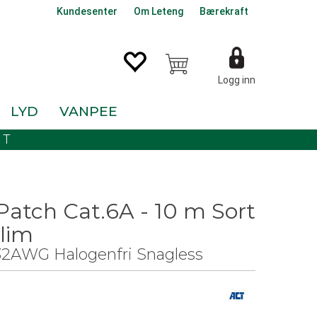
Kundesenter
Om Leteng
Bærekraft
Logg inn
LYD
VANPEE
KT
Patch Cat.6A - 10 m Sort
lim
2AWG Halogenfri Snagless
0