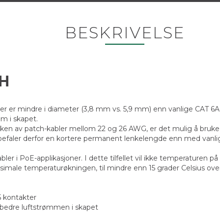
BESKRIVELSE
ZH
ter er mindre i diameter (3,8 mm vs. 5,9 mm) enn vanlige CAT 6
øm i skapet.
ken av patch-kabler mellom 22 og 26 AWG, er det mulig å bruke 
nbefaler derfor en kortere permanent lenkelengde enn med vanl
er i PoE-applikasjoner. I dette tilfellet vil ikke temperaturen p
male temperaturøkningen, til mindre enn 15 grader Celsius ove
5 kontakter
rbedre luftstrømmen i skapet