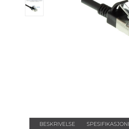
BESKRIVELSE
SPESIFIKASJON