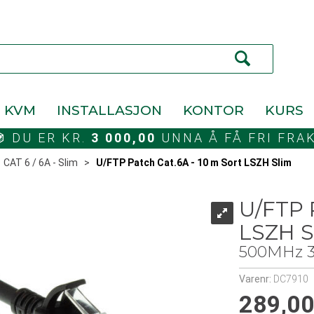
KVM
INSTALLASJON
KONTOR
KURS
DU ER KR.
3 000,00
UNNA Å FÅ FRI FRA
>
CAT 6 / 6A - Slim
>
U/FTP Patch Cat.6A - 10 m Sort LSZH Slim
U/FTP 
LSZH S
500MHz 3
Varenr:
DC7910
289,0