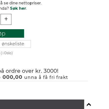
 å se dine nettopriser.
enda?
Søk her
.
+
øp
 ønskeliste
(
i Oslo)
på ordre over kr. 3000!
3 000,00
unna å få fri frakt