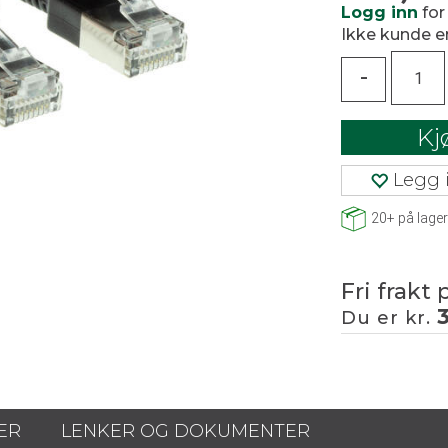
Logg inn
for
Ikke kunde 
-
Kj
Legg i
20+
på lager
Fri frakt 
Du er kr.
ER
LENKER OG DOKUMENTER