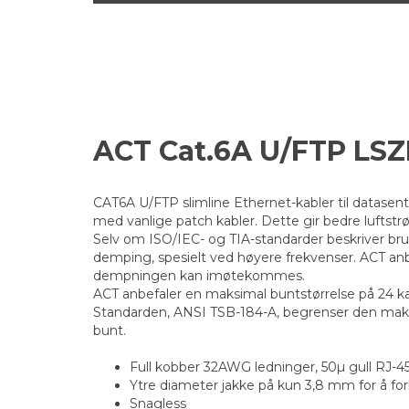
ACT Cat.6A U/FTP LS
CAT6A U/FTP slimline Ethernet-kabler til datasen
med vanlige patch kabler. Dette gir bedre luftstr
Selv om ISO/IEC- og TIA-standarder beskriver bru
demping, spesielt ved høyere frekvenser. ACT a
dempningen kan imøtekommes.
ACT anbefaler en maksimal buntstørrelse på 24 kabl
Standarden, ANSI TSB-184-A, begrenser den maksi
bunt.
Full kobber 32AWG ledninger, 50µ gull RJ-4
Ytre diameter jakke på kun 3,8 mm for å fo
Snagless