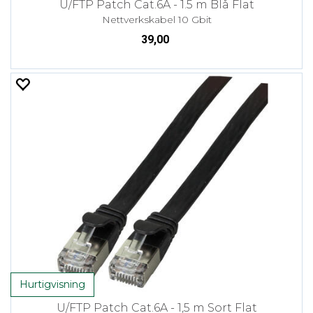
U/FTP Patch Cat.6A - 1.5 m Blå Flat
Nettverkskabel 10 Gbit
39,00
Hurtigvisning
U/FTP Patch Cat.6A - 1,5 m Sort Flat