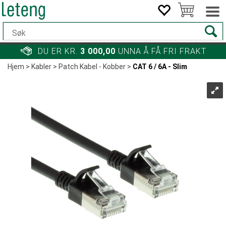
DU ER KR.
3 000,00
UNNA Å FÅ FRI FRAKT
Hjem
>
Kabler
>
Patch Kabel - Kobber
>
CAT 6 / 6A - Slim