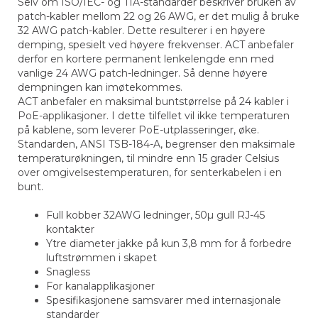
Selv om ISO/IEC- og TIA-standarder beskriver bruken av
patch-kabler mellom 22 og 26 AWG, er det mulig å bruke
32 AWG patch-kabler. Dette resulterer i en høyere
demping, spesielt ved høyere frekvenser. ACT anbefaler
derfor en kortere permanent lenkelengde enn med
vanlige 24 AWG patch-ledninger. Så denne høyere
dempningen kan imøtekommes.
ACT anbefaler en maksimal buntstørrelse på 24 kabler i
PoE-applikasjoner. I dette tilfellet vil ikke temperaturen
på kablene, som leverer PoE-utplasseringer, øke.
Standarden, ANSI TSB-184-A, begrenser den maksimale
temperaturøkningen, til mindre enn 15 grader Celsius
over omgivelsestemperaturen, for senterkabelen i en
bunt.
Full kobber 32AWG ledninger, 50µ gull RJ-45
kontakter
Ytre diameter jakke på kun 3,8 mm for å forbedre
luftstrømmen i skapet
Snagless
For kanalapplikasjoner
Spesifikasjonene samsvarer med internasjonale
standarder