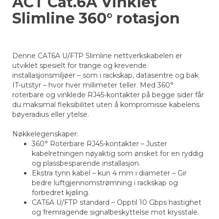
ACT Cat.6A Vinklet
Slimline 360° rotasjon
Denne CAT6A U/FTP Slimline nettverkskabelen er
utviklet spesielt for trange og krevende
installasjonsmiljøer – som i rackskap, datasentre og bak
IT-utstyr – hvor hver millimeter teller. Med 360°
roterbare og vinklede RJ45-kontakter på begge sider får
du maksimal fleksibilitet uten å kompromisse kabelens
bøyeradius eller ytelse.
Nøkkelegenskaper:
360° Roterbare RJ45-kontakter – Juster
kabelretningen nøyaktig som ønsket for en ryddig
og plassbesparende installasjon.
Ekstra tynn kabel – kun 4 mm i diameter – Gir
bedre luftgjennomstrømning i rackskap og
forbedret kjøling.
CAT6A U/FTP standard – Opptil 10 Gbps hastighet
og fremragende signalbeskyttelse mot krysstale.