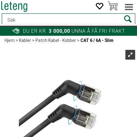
DU ER KR.
3 000,00
UNNA Å FÅ FRI FRAKT
Hjem
>
Kabler
>
Patch Kabel - Kobber
>
CAT 6 / 6A - Slim