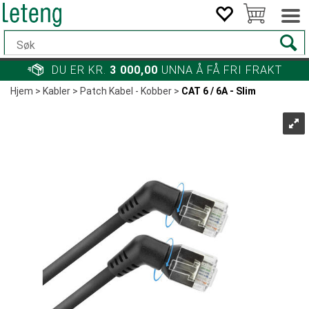
DU ER KR.
3 000,00
UNNA Å FÅ FRI FRAKT
Hjem
>
Kabler
>
Patch Kabel - Kobber
>
CAT 6 / 6A - Slim