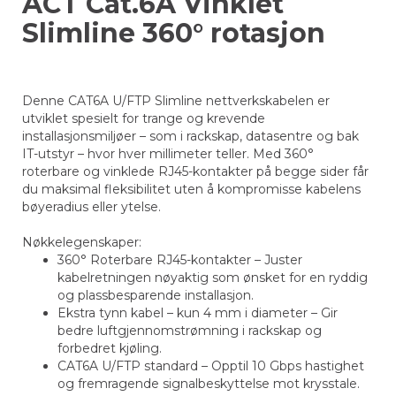
ACT Cat.6A Vinklet
Slimline 360° rotasjon
Denne CAT6A U/FTP Slimline nettverkskabelen er
utviklet spesielt for trange og krevende
installasjonsmiljøer – som i rackskap, datasentre og bak
IT-utstyr – hvor hver millimeter teller. Med 360°
roterbare og vinklede RJ45-kontakter på begge sider får
du maksimal fleksibilitet uten å kompromisse kabelens
bøyeradius eller ytelse.
Nøkkelegenskaper:
360° Roterbare RJ45-kontakter – Juster
kabelretningen nøyaktig som ønsket for en ryddig
og plassbesparende installasjon.
Ekstra tynn kabel – kun 4 mm i diameter – Gir
bedre luftgjennomstrømning i rackskap og
forbedret kjøling.
CAT6A U/FTP standard – Opptil 10 Gbps hastighet
og fremragende signalbeskyttelse mot krysstale.