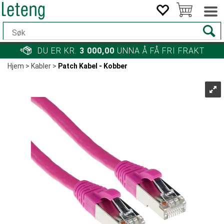
DU ER KR.
3 000,00
UNNA Å FÅ FRI FRAKT
Hjem
>
Kabler
>
Patch Kabel - Kobber