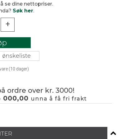
 å se dine nettopriser.
enda?
Søk her
.
+
øp
 ønskeliste
vare (
10
dager)
på ordre over kr. 3000!
3 000,00
unna å få fri frakt
NTER