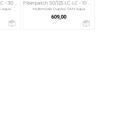
Fiberpatch 50/125 LC-LC - 30 m LSZH
Fiberpatch 50/125 LC-LC - 10 m LSZH
3 Aqua
Multimode Duplex OM3 Aqua
609,00