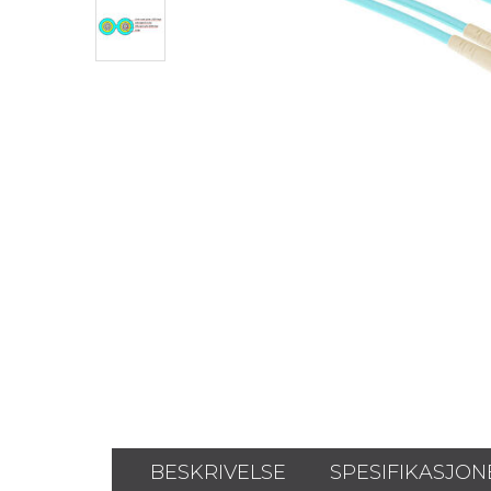
BESKRIVELSE
SPESIFIKASJON