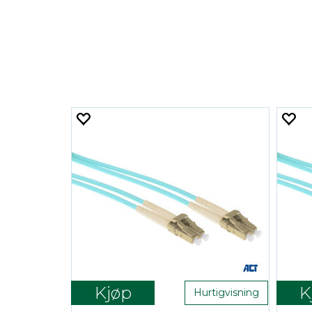
Kjøp
K
Hurtigvisning