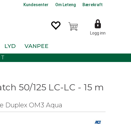
Kundesenter
Om Leteng
Bærekraft
Logg inn
LYD
VANPEE
KT
atch 50/125 LC-LC - 15 m
e Duplex OM3 Aqua
0