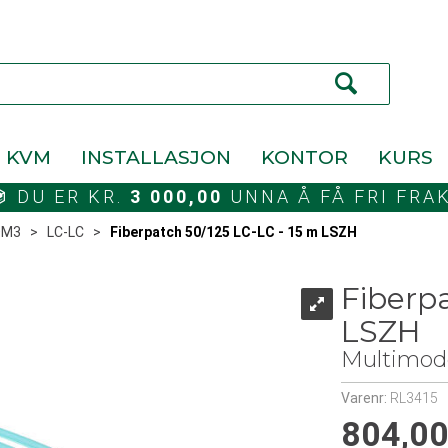
KVM
INSTALLASJON
KONTOR
KURS
DU ER KR.
3 000,00
UNNA Å FÅ FRI FRA
OM3
>
LC-LC
>
Fiberpatch 50/125 LC-LC - 15 m LSZH
Fiberp
LSZH
Multimod
Varenr:
RL3415
804,0