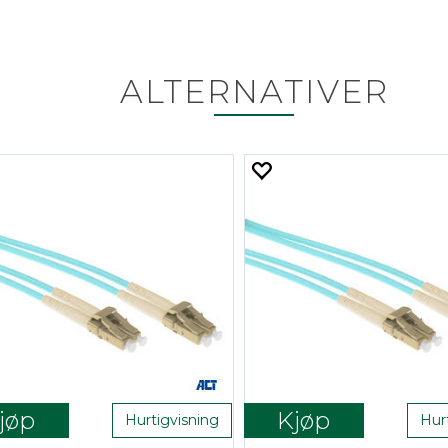
ALTERNATIVER
jøp
Kjøp
Hurtigvisning
Hur