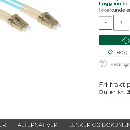
Logg inn
for
Ikke kunde 
-
Kj
Legg i
Bestillings
Fri frakt 
Du er kr.
ER
ALTERNATIVER
LENKER OG DOKUME