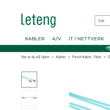
KABLER
A/V
IT / NETTVERK
Her er du nå:
Hjem
>
Kabler
>
Patch Kabel - Fiber
>